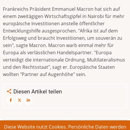
Frankreichs Präsident Emmanuel Macron hat sich auf
einem zweitägigen Wirtschaftsgipfel in Nairobi für mehr
europäische Investitionen anstelle öffentlicher
Entwicklungshilfe ausgesprochen. "Afrika ist auf dem
Erfolgsweg und braucht Investitionen, um souverän zu
sein", sagte Macron. Macron warb einmal mehr für
Europa als verlässlichen Handelspartner. "Europa
verteidigt die internationale Ordnung, Multilateralismus
und den Rechtsstaat", sagt er. Europäische Staaten
wollten "Partner auf Augenhöhe" sein.
Diesen Artikel teilen
Diese Website nutzt Cookies. Persönliche Daten werden
© 2026 Bonner Aufruf. Alle Rechte vorbehalten.