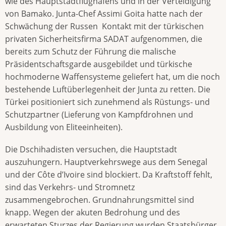
wie des Hauptstadtflughafens und in der Verteidigung
von Bamako. Junta-Chef Assimi Goita hatte nach der
Schwächung der Russen Kontakt mit der türkischen
privaten Sicherheitsfirma SADAT aufgenommen, die
bereits zum Schutz der Führung die malische
Präsidentschaftsgarde ausgebildet und türkische
hochmoderne Waffensysteme geliefert hat, um die noch
bestehende Luftüberlegenheit der Junta zu retten. Die
Türkei positioniert sich zunehmend als Rüstungs- und
Schutzpartner (Lieferung von Kampfdrohnen und
Ausbildung von Eliteeinheiten).
Die Dschihadisten versuchen, die Hauptstadt
auszuhungern. Hauptverkehrswege aus dem Senegal
und der Côte d’Ivoire sind blockiert. Da Kraftstoff fehlt,
sind das Verkehrs- und Stromnetz
zusammengebrochen. Grundnahrungsmittel sind
knapp. Wegen der akuten Bedrohung und des
erwarteten Sturzes der Regierung wurden Staatsbürger