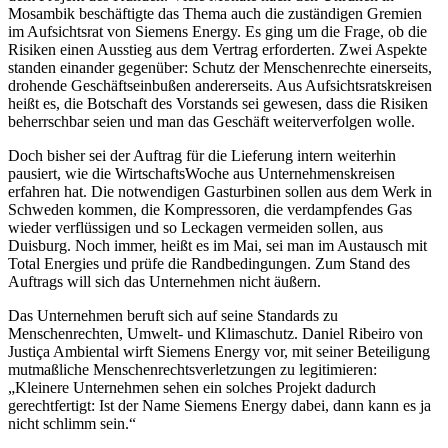
Mosambik beschäftigte das Thema auch die zuständigen Gremien
im Aufsichtsrat von Siemens Energy. Es ging um die Frage, ob die
Risiken einen Ausstieg aus dem Vertrag erforderten. Zwei Aspekte
standen einander gegenüber: Schutz der Menschenrechte einerseits,
drohende Geschäftseinbußen andererseits. Aus Aufsichtsratskreisen
heißt es, die Botschaft des Vorstands sei gewesen, dass die Risiken
beherrschbar seien und man das Geschäft weiterverfolgen wolle.
Doch bisher sei der Auftrag für die Lieferung intern weiterhin
pausiert, wie die WirtschaftsWoche aus Unternehmenskreisen
erfahren hat. Die notwendigen Gasturbinen sollen aus dem Werk in
Schweden kommen, die Kompressoren, die verdampfendes Gas
wieder verflüssigen und so Leckagen vermeiden sollen, aus
Duisburg. Noch immer, heißt es im Mai, sei man im Austausch mit
Total Energies und prüfe die Randbedingungen. Zum Stand des
Auftrags will sich das Unternehmen nicht äußern.
Das Unternehmen beruft sich auf seine Standards zu
Menschenrechten, Umwelt- und Klimaschutz. Daniel Ribeiro von
Justiça Ambiental wirft Siemens Energy vor, mit seiner Beteiligung
mutmaßliche Menschenrechtsverletzungen zu legitimieren:
„Kleinere Unternehmen sehen ein solches Projekt dadurch
gerechtfertigt: Ist der Name Siemens Energy dabei, dann kann es ja
nicht schlimm sein.“