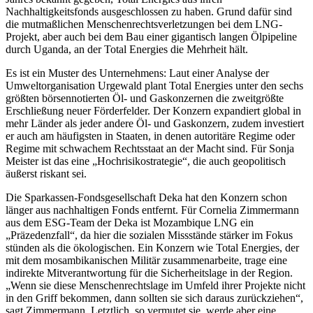
Nachhaltigkeitsfonds ausgeschlossen zu haben. Grund dafür sind
die mutmaßlichen Menschenrechtsverletzungen bei dem LNG-
Projekt, aber auch bei dem Bau einer gigantisch langen Ölpipeline
durch Uganda, an der Total Energies die Mehrheit hält.
Es ist ein Muster des Unternehmens: Laut einer Analyse der
Umweltorganisation Urgewald plant Total Energies unter den sechs
größten börsennotierten Öl- und Gaskonzernen die zweitgrößte
Erschließung neuer Förderfelder. Der Konzern expandiert global in
mehr Länder als jeder andere Öl- und Gaskonzern, zudem investiert
er auch am häufigsten in Staaten, in denen autoritäre Regime oder
Regime mit schwachem Rechtsstaat an der Macht sind. Für Sonja
Meister ist das eine „Hochrisikostrategie“, die auch geopolitisch
äußerst riskant sei.
Die Sparkassen-Fondsgesellschaft Deka hat den Konzern schon
länger aus nachhaltigen Fonds entfernt. Für Cornelia Zimmermann
aus dem ESG-Team der Deka ist Mozambique LNG ein
„Präzedenzfall“, da hier die sozialen Missstände stärker im Fokus
stünden als die ökologischen. Ein Konzern wie Total Energies, der
mit dem mosambikanischen Militär zusammenarbeite, trage eine
indirekte Mitverantwortung für die Sicherheitslage in der Region.
„Wenn sie diese Menschenrechtslage im Umfeld ihrer Projekte nicht
in den Griff bekommen, dann sollten sie sich daraus zurückziehen“,
sagt Zimmermann. Letztlich, so vermutet sie, werde aber eine