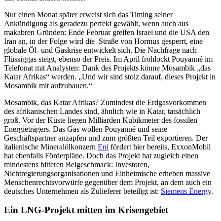
Nur einen Monat später erweist sich das Timing seiner
Ankündigung als geradezu perfekt gewählt, wenn auch aus
makabren Gründen: Ende Februar greifen Israel und die USA den
Iran an, in der Folge wird die Straße von Hormus gesperrt, eine
globale Öl- und Gaskrise entwickelt sich. Die Nachfrage nach
Flüssiggas steigt, ebenso der Preis. Im April frohlockt Pouyanné im
Telefonat mit Analysten: Dank des Projekts könne Mosambik „das
Katar Afrikas“ werden. „Und wir sind stolz darauf, dieses Projekt in
Mosambik mit aufzubauen.“
Mosambik, das Katar Afrikas? Zumindest die Erdgasvorkommen
des afrikanischen Landes sind, ähnlich wie in Katar, tatsächlich
groß. Vor der Küste liegen Milliarden Kubikmeter des fossilen
Energieträgers. Das Gas wollen Pouyanné und seine
Geschäftspartner anzapfen und zum größten Teil exportieren. Der
italienische Mineralölkonzern
Eni
fördert hier bereits, ExxonMobil
hat ebenfalls Förderpläne. Doch das Projekt hat zugleich einen
mindestens bitteren Beigeschmack: Investoren,
Nichtregierungsorganisationen und Einheimische erheben massive
Menschenrechtsvorwürfe gegenüber dem Projekt, an dem auch ein
deutsches Unternehmen als Zulieferer beteiligt ist:
Siemens Energy
.
Ein LNG-Projekt mitten im Krisengebiet