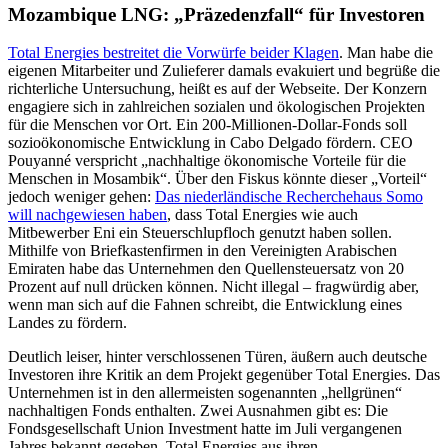
Mozambique LNG: „Präzedenzfall“ für Investoren
Total Energies bestreitet die Vorwürfe beider Klagen
. Man habe die
eigenen Mitarbeiter und Zulieferer damals evakuiert und begrüße die
richterliche Untersuchung, heißt es auf der Webseite. Der Konzern
engagiere sich in zahlreichen sozialen und ökologischen Projekten
für die Menschen vor Ort. Ein 200-Millionen-Dollar-Fonds soll
sozioökonomische Entwicklung in Cabo Delgado fördern. CEO
Pouyanné verspricht „nachhaltige ökonomische Vorteile für die
Menschen in Mosambik“. Über den Fiskus könnte dieser „Vorteil“
jedoch weniger gehen:
Das niederländische Recherchehaus Somo
will nachgewiesen haben
, dass Total Energies wie auch
Mitbewerber Eni ein Steuerschlupfloch genutzt haben sollen.
Mithilfe von Briefkastenfirmen in den Vereinigten Arabischen
Emiraten habe das Unternehmen den Quellensteuersatz von 20
Prozent auf null drücken können. Nicht illegal – fragwürdig aber,
wenn man sich auf die Fahnen schreibt, die Entwicklung eines
Landes zu fördern.
Deutlich leiser, hinter verschlossenen Türen, äußern auch deutsche
Investoren ihre Kritik an dem Projekt gegenüber Total Energies. Das
Unternehmen ist in den allermeisten sogenannten „hellgrünen“
nachhaltigen Fonds enthalten. Zwei Ausnahmen gibt es: Die
Fondsgesellschaft Union Investment hatte im Juli vergangenen
Jahres bekannt gegeben, Total Energies aus ihren