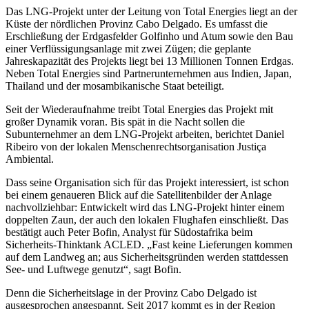
Das LNG-Projekt unter der Leitung von Total Energies liegt an der
Küste der nördlichen Provinz Cabo Delgado. Es umfasst die
Erschließung der Erdgasfelder Golfinho und Atum sowie den Bau
einer Verflüssigungsanlage mit zwei Zügen; die geplante
Jahreskapazität des Projekts liegt bei 13 Millionen Tonnen Erdgas.
Neben Total Energies sind Partnerunternehmen aus Indien, Japan,
Thailand und der mosambikanische Staat beteiligt.
Seit der Wiederaufnahme treibt Total Energies das Projekt mit
großer Dynamik voran. Bis spät in die Nacht sollen die
Subunternehmer an dem LNG-Projekt arbeiten, berichtet Daniel
Ribeiro von der lokalen Menschenrechtsorganisation Justiça
Ambiental.
Dass seine Organisation sich für das Projekt interessiert, ist schon
bei einem genaueren Blick auf die Satellitenbilder der Anlage
nachvollziehbar: Entwickelt wird das LNG-Projekt hinter einem
doppelten Zaun, der auch den lokalen Flughafen einschließt. Das
bestätigt auch Peter Bofin, Analyst für Südostafrika beim
Sicherheits-Thinktank ACLED. „Fast keine Lieferungen kommen
auf dem Landweg an; aus Sicherheitsgründen werden stattdessen
See- und Luftwege genutzt“, sagt Bofin.
Denn die Sicherheitslage in der Provinz Cabo Delgado ist
ausgesprochen angespannt. Seit 2017 kommt es in der Region