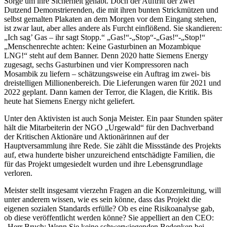
Sorge um ihre Sicherheit gehabt. Doch der Auftritt der zwei
Dutzend Demonstrierenden, die mit ihren bunten Strickmützen und
selbst gemalten Plakaten an dem Morgen vor dem Eingang stehen,
ist zwar laut, aber alles andere als Furcht einflößend. Sie skandieren:
„Ich sag’ Gas – ihr sagt Stopp.“ „Gas!“-„Stop“-„Gas!“-„Stop!“
„Menschenrechte achten: Keine Gasturbinen an Mozambique
LNG!“ steht auf dem Banner. Denn 2020 hatte Siemens Energy
zugesagt, sechs Gasturbinen und vier Kompressoren nach
Mosambik zu liefern – schätzungsweise ein Auftrag im zwei- bis
dreistelligen Millionenbereich. Die Lieferungen waren für 2021 und
2022 geplant. Dann kamen der Terror, die Klagen, die Kritik. Bis
heute hat Siemens Energy nicht geliefert.
Unter den Aktivisten ist auch Sonja Meister. Ein paar Stunden später
hält die Mitarbeiterin der NGO „Urgewald“ für den Dachverband
der Kritischen Aktionäre und Aktionärinnen auf der
Hauptversammlung ihre Rede. Sie zählt die Missstände des Projekts
auf, etwa hunderte bisher unzureichend entschädigte Familien, die
für das Projekt umgesiedelt wurden und ihre Lebensgrundlage
verloren.
Meister stellt insgesamt vierzehn Fragen an die Konzernleitung, will
unter anderem wissen, wie es sein könne, dass das Projekt die
eigenen sozialen Standards erfülle? Ob es eine Risikoanalyse gab,
ob diese veröffentlicht werden könne? Sie appelliert an den CEO:
„Herr Bruch: Wenn Sie keine schwerwiegenden Bedenken bei