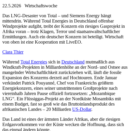
22.5.2026 Wirtschaftswoche
Das LNG-Desaster von Total – und Siemens Energy hängt
mittendrin. Während Total Energies in Deutschland offenbar
Windprojekte aufgibt, treibt der Konzern ein riesiges Gasprojekt in
Afrika voran – trotz Klagen, Terror und staatsanwaltschaftlicher
Ermittlungen. Auch ein deutscher Konzern ist beteiligt. Wirtschaft
von oben ist eine Kooperation mit LiveEO.
Clara Thier
Während
Total Energies
sich in
Deutschland
mutmaßlich aus
Windkraft-Projekten in Milliardenhöhe an der Nord- und Ostsee aus
mangelnder Wirtschaftlichkeit zurückziehen will, läuft die fossile
Expansion des Konzerns derzeit auf Hochtouren. Ende Januar
verkündet Patrick Pouyanné, Chef von Frankreichs größtem
Energiekonzern, eines seiner umstrittensten Großprojekte nach
viereinhalb Jahren Pause offiziell fortzusetzen: „Mozambique
LNG“. Ein Flüssiggas-Projekt an der Nordküste Mosambiks mit
einem Budget, fast so groß wie das Bruttoinlandsprodukt des
afrikanischen Landes – 20 Milliarden
US-Dollar
.
Das Land ist eines der ärmsten Länder Afrikas, aber die riesigen
Erdgasvorkommen vor der Küste wecken die Hoffnung, dass sich
das einmal ändern könnte.