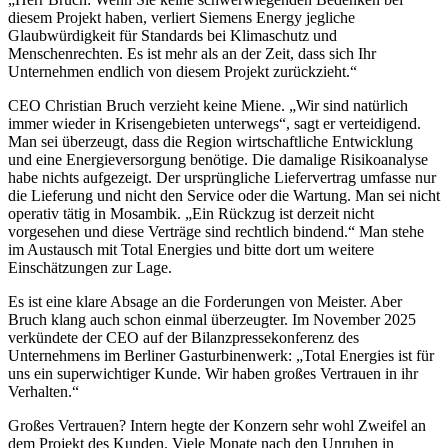
diesem Projekt haben, verliert Siemens Energy jegliche
Glaubwürdigkeit für Standards bei Klimaschutz und
Menschenrechten. Es ist mehr als an der Zeit, dass sich Ihr
Unternehmen endlich von diesem Projekt zurückzieht.“
CEO Christian Bruch verzieht keine Miene. „Wir sind natürlich
immer wieder in Krisengebieten unterwegs“, sagt er verteidigend.
Man sei überzeugt, dass die Region wirtschaftliche Entwicklung
und eine Energieversorgung benötige. Die damalige Risikoanalyse
habe nichts aufgezeigt. Der ursprüngliche Liefervertrag umfasse nur
die Lieferung und nicht den Service oder die Wartung. Man sei nicht
operativ tätig in Mosambik. „Ein Rückzug ist derzeit nicht
vorgesehen und diese Verträge sind rechtlich bindend.“ Man stehe
im Austausch mit Total Energies und bitte dort um weitere
Einschätzungen zur Lage.
Es ist eine klare Absage an die Forderungen von Meister. Aber
Bruch klang auch schon einmal überzeugter. Im November 2025
verkündete der CEO auf der Bilanzpressekonferenz des
Unternehmens im Berliner Gasturbinenwerk: „Total Energies ist für
uns ein superwichtiger Kunde. Wir haben großes Vertrauen in ihr
Verhalten.“
Großes Vertrauen? Intern hegte der Konzern sehr wohl Zweifel an
dem Projekt des Kunden. Viele Monate nach den Unruhen in