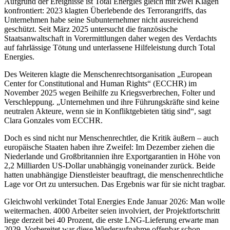
Aufgrund der Ereignisse ist Total Energies gleich mit zwei Klagen
konfrontiert: 2023 klagten Überlebende des Terrorangriffs, das
Unternehmen habe seine Subunternehmer nicht ausreichend
geschützt. Seit März 2025 untersucht die französische
Staatsanwaltschaft in Vorermittlungen daher wegen des Verdachts
auf fahrlässige Tötung und unterlassene Hilfeleistung durch Total
Energies.
Des Weiteren klagte die Menschenrechtsorganisation „European
Center for Constitutional and Human Rights“ (ECCHR) im
November 2025 wegen Beihilfe zu Kriegsverbrechen, Folter und
Verschleppung. „Unternehmen und ihre Führungskräfte sind keine
neutralen Akteure, wenn sie in Konfliktgebieten tätig sind“, sagt
Clara Gonzales vom ECCHR.
Doch es sind nicht nur Menschenrechtler, die Kritik äußern – auch
europäische Staaten haben ihre Zweifel: Im Dezember ziehen die
Niederlande und Großbritannien ihre Exportgarantien in Höhe von
2,2 Milliarden US-Dollar unabhängig voneinander zurück. Beide
hatten unabhängige Dienstleister beauftragt, die menschenrechtliche
Lage vor Ort zu untersuchen. Das Ergebnis war für sie nicht tragbar.
Gleichwohl verkündet Total Energies Ende Januar 2026: Man wolle
weitermachen. 4000 Arbeiter seien involviert, der Projektfortschritt
liege derzeit bei 40 Prozent, die erste LNG-Lieferung erwarte man
2029. Vorbereitet war diese Wiederaufnahme offenbar schon