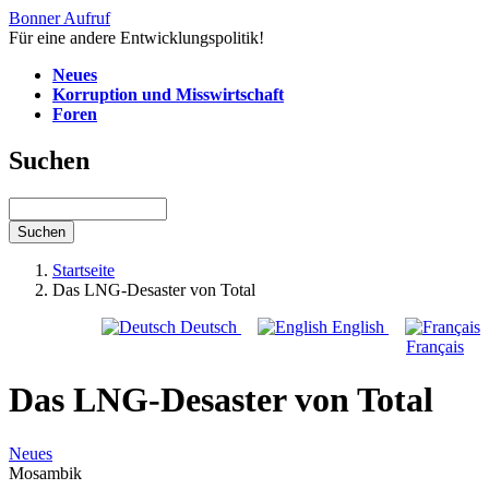
Direkt
Bonner Aufruf
zum
Für eine andere Entwicklungspolitik!
Inhalt
Neues
Korruption und Misswirtschaft
Untermenü
Foren
Suchen
Suchen
Startseite
Das LNG-Desaster von Total
Deutsch
English
Français
Das LNG-Desaster von Total
Neues
Mosambik