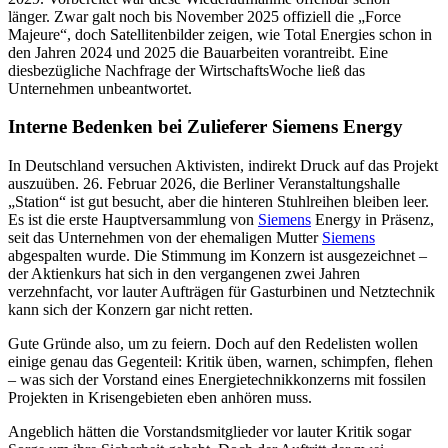
länger. Zwar galt noch bis November 2025 offiziell die „Force
Majeure“, doch Satellitenbilder zeigen, wie Total Energies schon in
den Jahren 2024 und 2025 die Bauarbeiten vorantreibt. Eine
diesbezügliche Nachfrage der WirtschaftsWoche ließ das
Unternehmen unbeantwortet.
Interne Bedenken bei Zulieferer Siemens Energy
In Deutschland versuchen Aktivisten, indirekt Druck auf das Projekt
auszuüben. 26. Februar 2026, die Berliner Veranstaltungshalle
„Station“ ist gut besucht, aber die hinteren Stuhlreihen bleiben leer.
Es ist die erste Hauptversammlung von
Siemens
Energy in Präsenz,
seit das Unternehmen von der ehemaligen Mutter
Siemens
abgespalten wurde. Die Stimmung im Konzern ist ausgezeichnet –
der Aktienkurs hat sich in den vergangenen zwei Jahren
verzehnfacht, vor lauter Aufträgen für Gasturbinen und Netztechnik
kann sich der Konzern gar nicht retten.
Gute Gründe also, um zu feiern. Doch auf den Redelisten wollen
einige genau das Gegenteil: Kritik üben, warnen, schimpfen, flehen
– was sich der Vorstand eines Energietechnikkonzerns mit fossilen
Projekten in Krisengebieten eben anhören muss.
Angeblich hätten die Vorstandsmitglieder vor lauter Kritik sogar