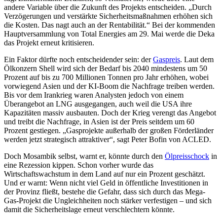
andere Variable über die Zukunft des Projekts entscheiden. „Durch
Verzögerungen und verstärkte Sicherheitsmaßnahmen erhöhen sich
die Kosten. Das nagt auch an der Rentabilität.“ Bei der kommenden
Hauptversammlung von Total Energies am 29. Mai werde die Deka
das Projekt erneut kritisieren.
Ein Faktor dürfte noch entscheidender sein: der
Gaspreis
. Laut dem
Ölkonzern Shell wird sich der Bedarf bis 2040 mindestens um 50
Prozent auf bis zu 700 Millionen Tonnen pro Jahr erhöhen, wobei
vorwiegend Asien und der KI-Boom die Nachfrage treiben werden.
Bis vor dem Irankrieg waren Analysten jedoch von einem
Überangebot an LNG ausgegangen, auch weil die USA ihre
Kapazitäten massiv ausbauten. Doch der Krieg verengt das Angebot
und treibt die Nachfrage, in Asien ist der Preis seitdem um 60
Prozent gestiegen. „Gasprojekte außerhalb der großen Förderländer
werden jetzt strategisch attraktiver“, sagt Peter Bofin von ACLED.
Doch Mosambik selbst, warnt er, könnte durch den
Ölpreisschock
in
eine Rezession kippen. Schon vorher wurde das
Wirtschaftswachstum in dem Land auf nur ein Prozent geschätzt.
Und er warnt: Wenn nicht viel Geld in öffentliche Investitionen in
der Provinz fließt, bestehe die Gefahr, dass sich durch das Mega-
Gas-Projekt die Ungleichheiten noch stärker verfestigen – und sich
damit die Sicherheitslage erneut verschlechtern könnte.