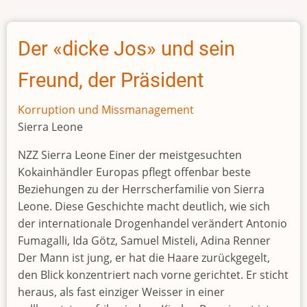
Mauritanian
president
jailed
Der «dicke Jos» und sein
for
15
Freund, der Präsident
years
following
Korruption und Missmanagement
appeal
Sierra Leone
NZZ Sierra Leone Einer der meistgesuchten
Kokainhändler Europas pflegt offenbar beste
Beziehungen zu der Herrscherfamilie von Sierra
Leone. Diese Geschichte macht deutlich, wie sich
der internationale Drogenhandel verändert Antonio
Fumagalli, Ida Götz, Samuel Misteli, Adina Renner
Der Mann ist jung, er hat die Haare zurückgegelt,
den Blick konzentriert nach vorne gerichtet. Er sticht
heraus, als fast einziger Weisser in einer