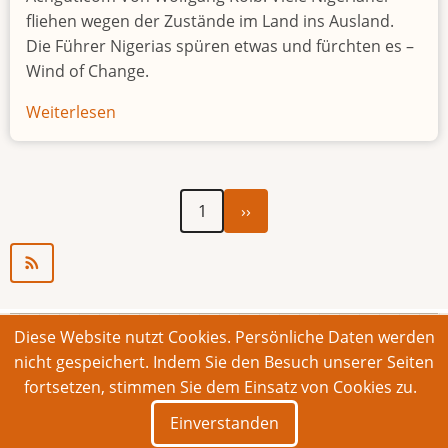
fliehen wegen der Zustände im Land ins Ausland.
Die Führer Nigerias spüren etwas und fürchten es –
Wind of Change.
Weiterlesen
über
Nigeria,
der
„kranke
Nächste
Seitennummerierung
1
››
Mann
Seite
Afrikas“
Diese Website nutzt Cookies. Persönliche Daten werden
© 2026 Bonner Aufruf. Alle Rechte vorbehalten.
nicht gespeichert. Indem Sie den Besuch unserer Seiten
fortsetzen, stimmen Sie dem Einsatz von Cookies zu.
Footer
Impressum
Kontakt
Intern
Einverstanden
menu
Deutsch
English
Français