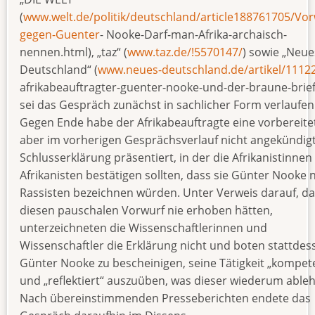
(
www.welt.de/politik/deutschland/article188761705/Vor
gegen-Guenter
- Nooke-Darf-man-Afrika-archaisch-
nennen.html), „taz“ (
www.taz.de/!5570147/
) sowie „Neue
Deutschland“ (
www.neues-deutschland.de/artikel/1112
afrikabeauftragter-guenter-nooke-und-der-braune-brief
sei das Gespräch zunächst in sachlicher Form verlaufen
Gegen Ende habe der Afrikabeauftragte eine vorbereite
aber im vorherigen Gesprächsverlauf nicht angekündig
Schlusserklärung präsentiert, in der die Afrikanistinnen
Afrikanisten bestätigen sollten, dass sie Günter Nooke n
Rassisten bezeichnen würden. Unter Verweis darauf, da
diesen pauschalen Vorwurf nie erhoben hätten,
unterzeichneten die Wissenschaftlerinnen und
Wissenschaftler die Erklärung nicht und boten stattdes
Günter Nooke zu bescheinigen, seine Tätigkeit „kompet
und „reflektiert“ auszuüben, was dieser wiederum ableh
Nach übereinstimmenden Presseberichten endete das