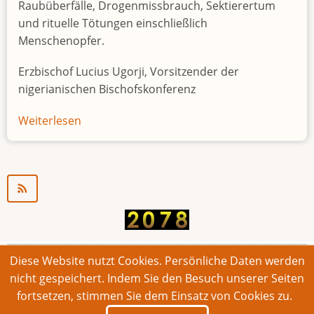
Raubüberfälle, Drogenmissbrauch, Sektierertum
und rituelle Tötungen einschließlich
Menschenopfer.
Erzbischof Lucius Ugorji, Vorsitzender der
nigerianischen Bischofskonferenz
Weiterlesen
über
Jugendarbeitslosigkeit
in
Nigeria
"Zeitbombe"
Diese Website nutzt Cookies. Persönliche Daten werden
© 2026 Bonner Aufruf. Alle Rechte vorbehalten.
nicht gespeichert. Indem Sie den Besuch unserer Seiten
fortsetzen, stimmen Sie dem Einsatz von Cookies zu.
Footer
Impressum
Kontakt
Intern