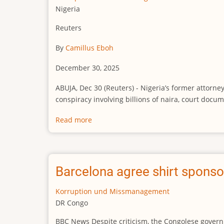
Nigeria
Reuters
By
Camillus Eboh
December 30, 2025
ABUJA, Dec 30 (Reuters) - Nigeria’s former attorn
conspiracy involving billions of naira, court docu
Read more
about
Nigerian
ex-
justice
minister
Barcelona agree shirt sponso
Malami
faces
Korruption und Missmanagement
16
DR Congo
money
BBC News Despite criticism, the Congolese governme
laundering