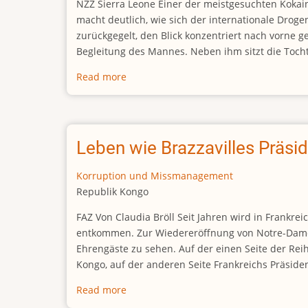
NZZ Sierra Leone Einer der meistgesuchten Kokain
appeal
macht deutlich, wie sich der internationale Droge
zurückgegelt, den Blick konzentriert nach vorne ger
Begleitung des Mannes. Neben ihm sitzt die Tocht
Read more
about
Der
«dicke
Jos»
und
Leben wie Brazzavilles Präsid
sein
Freund,
Korruption und Missmanagement
der
Republik Kongo
Präsident
FAZ Von Claudia Bröll Seit Jahren wird in Frankrei
entkommen. Zur Wiedereröffnung von Notre-Dame 
Ehrengäste zu sehen. Auf der einen Seite der Re
Kongo, auf der anderen Seite Frankreichs Präsi
Read more
about
Leben