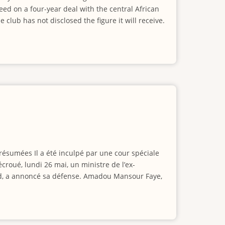
eed on a four-year deal with the central African
lub has not disclosed the figure it will receive.
ésumées Il a été inculpé par une cour spéciale
croué, lundi 26 mai, un ministre de l’ex-
vid, a annoncé sa défense. Amadou Mansour Faye,