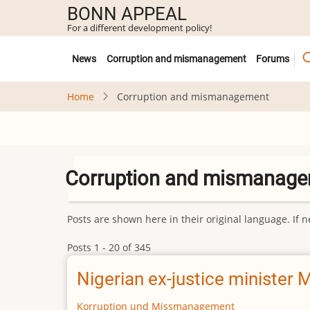
Skip
BONN APPEAL
to
For a different development policy!
main
Untermenü
content
News
Corruption and mismanagement
Forums
Home
Corruption and mismanagement
Corruption and mismanag
Posts are shown here in their original language. I
Posts 1 - 20 of 345
Nigerian ex-justice minister
Korruption und Missmanagement