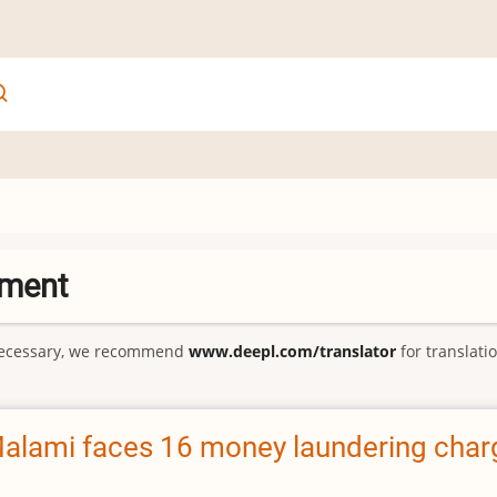
ement
f necessary, we recommend
www.deepl.com/translator
for translatio
 Malami faces 16 money laundering cha