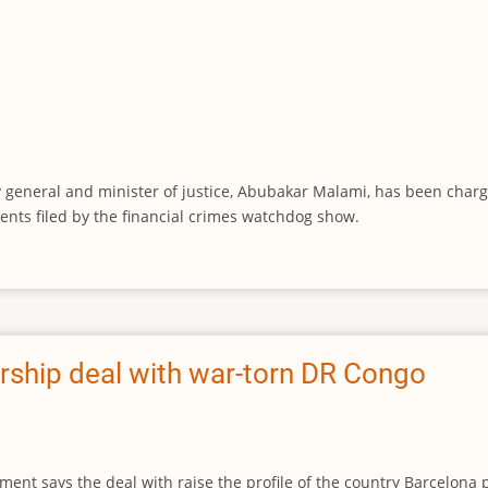
ey general and minister of justice, Abubakar Malami, has been cha
ments filed by the financial crimes watchdog show.
rship deal with war-torn DR Congo
nt says the deal with raise the profile of the country Barcelona p