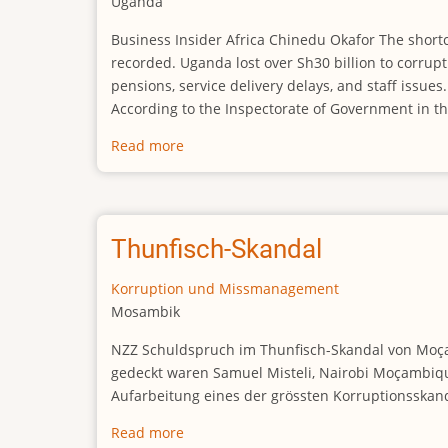
Uganda
Business Insider Africa Chinedu Okafor The shortc
recorded. Uganda lost over Sh30 billion to corrupt
pensions, service delivery delays, and staff issues
According to the Inspectorate of Government in the
Read more
about
26
officials
to
be
Thunfisch-Skandal
punished
as
Korruption und Missmanagement
Uganda
Mosambik
loses
NZZ Schuldspruch im Thunfisch-Skandal von Moçamb
Shs30
gedeckt waren Samuel Misteli, Nairobi Moçambique
billion
Aufarbeitung eines der grössten Korruptionsskand
to
corruption
Read more
about