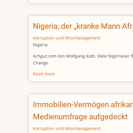
Thunfisch-
Skandal
Nigeria, der „kranke Mann Afr
Korruption und Missmanagement
Nigeria
Achgut.com Von Wolfgang Kolb. Viele Nigerianer f
Change.
Read more
about
Nigeria,
der
„kranke
Mann
Immobilien-Vermögen afrikani
Afrikas“
Medienumfrage aufgedeckt
Korruption und Missmanagement