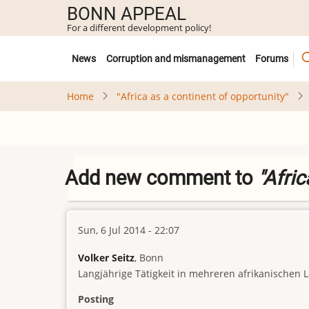
Skip
BONN APPEAL
to
For a different development policy!
main
Untermenü
content
News
Corruption and mismanagement
Forums
Home
"Africa as a continent of opportunity"
Add new comment to
"Afric
Sun, 6 Jul 2014 - 22:07
Volker Seitz
, Bonn
Langjährige Tätigkeit in mehreren afrikanischen 
Posting