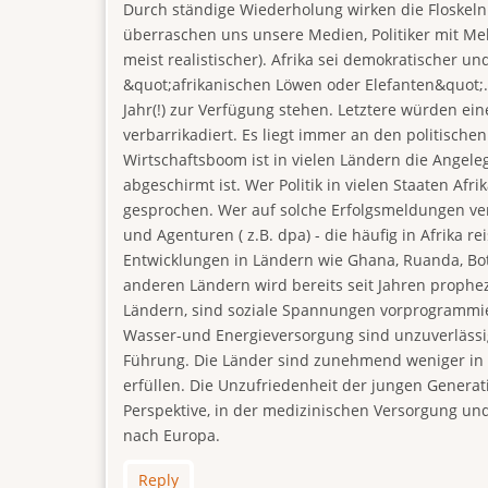
Durch ständige Wiederholung wirken die Floskeln
überraschen uns unsere Medien, Politiker mit M
meist realistischer). Afrika sei demokratischer u
&quot;afrikanischen Löwen oder Elefanten&quot;.
Jahr(!) zur Verfügung stehen. Letztere würden ei
verbarrikadiert. Es liegt immer an den politisch
Wirtschaftsboom ist in vielen Ländern die Angele
abgeschirmt ist. Wer Politik in vielen Staaten Afri
gesprochen. Wer auf solche Erfolgsmeldungen vert
und Agenturen ( z.B. dpa) - die häufig in Afrika r
Entwicklungen in Ländern wie Ghana, Ruanda, Bots
anderen Ländern wird bereits seit Jahren prophe
Ländern, sind soziale Spannungen vorprogrammier
Wasser-und Energieversorgung sind unzuverlässig,
Führung. Die Länder sind zunehmend weniger in 
erfüllen. Die Unzufriedenheit der jungen Generati
Perspektive, in der medizinischen Versorgung un
nach Europa.
Reply