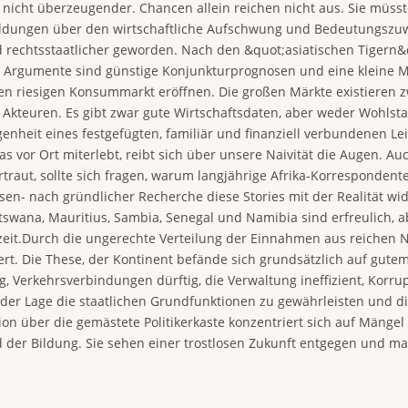
 nicht überzeugender. Chancen allein reichen nicht aus. Sie müss
eldungen über den wirtschaftliche Aufschwung und Bedeutungszuwa
nd rechtsstaatlicher geworden. Nach den &quot;asiatischen Tigern&q
 Argumente sind günstige Konjunkturprognosen und eine kleine Mi
nen riesigen Konsummarkt eröffnen. Die großen Märkte existieren z
en Akteuren. Es gibt zwar gute Wirtschaftsdaten, aber weder Wohlst
genheit eines festgefügten, familiär und finanziell verbundenen L
kas vor Ort miterlebt, reibt sich über unsere Naivität die Augen. Au
raut, sollte sich fragen, warum langjährige Afrika-Korrespondente
eisen- nach gründlicher Recherche diese Stories mit der Realität wi
wana, Mauritius, Sambia, Senegal und Namibia sind erfreulich, abe
zeit.Durch die ungerechte Verteilung der Einnahmen aus reichen N
t. Die These, der Kontinent befände sich grundsätzlich auf gutem
 Verkehrsverbindungen dürftig, die Verwaltung ineffizient, Korrupt
der Lage die staatlichen Grundfunktionen zu gewährleisten und d
on über die gemästete Politikerkaste konzentriert sich auf Mängel 
d der Bildung. Sie sehen einer trostlosen Zukunft entgegen und m