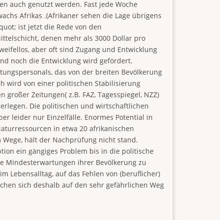
ten auch genutzt werden. Fast jede Woche
chs Afrikas .(Afrikaner sehen die Lage übrigens
uot; ist jetzt die Rede von den
ttelschicht, denen mehr als 3000 Dollar pro
weifellos, aber oft sind Zugang und Entwicklung
and noch die Entwicklung wird gefördert.
eitungspersonals, das von der breiten Bevölkerung
ch wird von einer politischen Stabilisierung
n großer Zeitungen( z.B. FAZ, Tagesspiegel, NZZ)
derlegen. Die politischen und wirtschaftlichen
r leider nur Einzelfälle. Enormes Potential in
aturressourcen in etwa 20 afrikanischen
 Wege, hält der Nachprüfung nicht stand.
ion ein gängiges Problem bis in die politische
ie Mindesterwartungen ihrer Bevölkerung zu
im Lebensalltag, auf das Fehlen von (beruflicher)
achen sich deshalb auf den sehr gefährlichen Weg