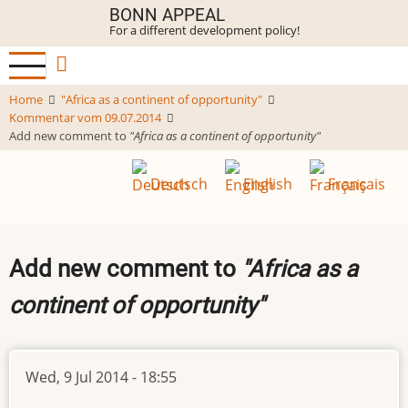
Skip
BONN APPEAL
For a different development policy!
to
main
content
Home
"Africa as a continent of opportunity"
Kommentar vom 09.07.2014
Add new comment to
"Africa as a continent of opportunity"
Deutsch
English
Français
Add new comment to
"Africa as a
continent of opportunity"
Wed, 9 Jul 2014 - 18:55