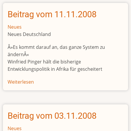
13.11.2008
Beitrag vom 11.11.2008
Neues
Neues Deutschland
Â»Es kommt darauf an, das ganze System zu
ändernÂ«
Winfried Pinger hält die bisherige
Entwicklungspolitik in Afrika für gescheitert
Weiterlesen
über
Beitrag
vom
11.11.2008
Beitrag vom 03.11.2008
Neues