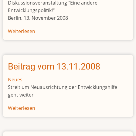
Diskussionsveranstaltung "Eine andere
Entwicklungspolitik!"
Berlin, 13. November 2008
Weiterlesen
über
Beitrag
vom
18.11.2008
Beitrag vom 13.11.2008
Neues
Streit um Neuausrichtung der Entwicklungshilfe
geht weiter
Weiterlesen
über
Beitrag
vom
13.11.2008