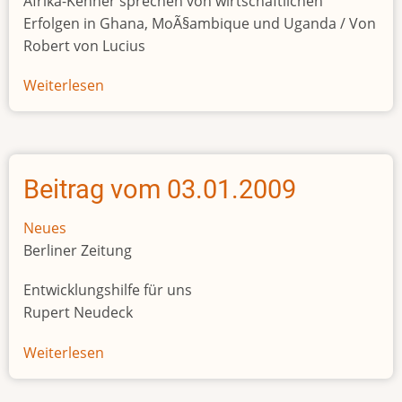
Afrika-Kenner sprechen von wirtschaftlichen
Erfolgen in Ghana, MoÃ§ambique und Uganda / Von
Robert von Lucius
Weiterlesen
über
Beitrag
vom
05.01.2009
Beitrag vom 03.01.2009
Neues
Berliner Zeitung
Entwicklungshilfe für uns
Rupert Neudeck
Weiterlesen
über
Beitrag
vom