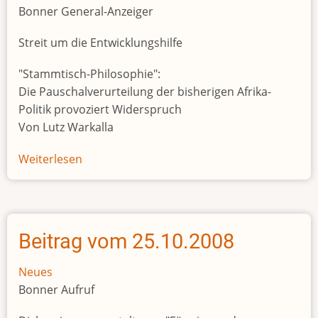
Bonner General-Anzeiger
Streit um die Entwicklungshilfe
"Stammtisch-Philosophie":
Die Pauschalverurteilung der bisherigen Afrika-
Politik provoziert Widerspruch
Von Lutz Warkalla
Weiterlesen
über
Beitrag
vom
03.11.2008
Beitrag vom 25.10.2008
Neues
Bonner Aufruf