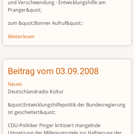
und Verschwendung - Entwicklungshilfe am
Pranger&quot;
zum &quot;Bonner Aufruf&quot;:
Weiterlesen
über
Beitrag
vom
04.09.2008
Beitrag vom 03.09.2008
Neues
Deutschlandradio Kultur
&quot;Entwicklungshilfepolitik der Bundesregierung
ist gescheitert&quot;
CDU-Politiker Pinger kritisiert mangelnde
Umsetzung der Milleniumsziele zur Halbierung der