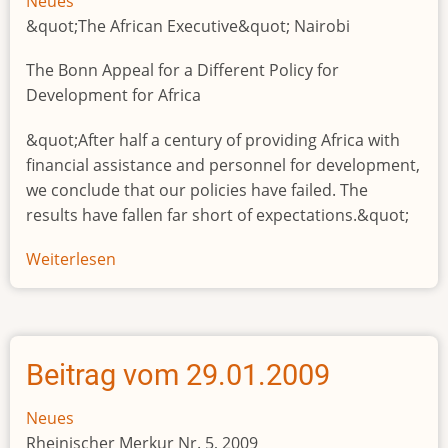
Neues
&quot;The African Executive&quot; Nairobi
The Bonn Appeal for a Different Policy for
Development for Africa
&quot;After half a century of providing Africa with
financial assistance and personnel for development,
we conclude that our policies have failed. The
results have fallen far short of expectations.&quot;
Weiterlesen
über
Beitrag
vom
18.02.2009
Beitrag vom 29.01.2009
Neues
Rheinischer Merkur Nr. 5, 2009