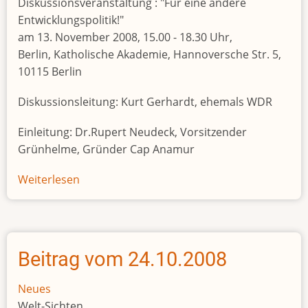
Diskussionsveranstaltung : "Für eine andere
Entwicklungspolitik!"
am 13. November 2008, 15.00 - 18.30 Uhr,
Berlin, Katholische Akademie, Hannoversche Str. 5,
10115 Berlin
Diskussionsleitung: Kurt Gerhardt, ehemals WDR
Einleitung: Dr.Rupert Neudeck, Vorsitzender
Grünhelme, Gründer Cap Anamur
Weiterlesen
über
Beitrag
vom
25.10.2008
Beitrag vom 24.10.2008
Neues
Welt-Sichten