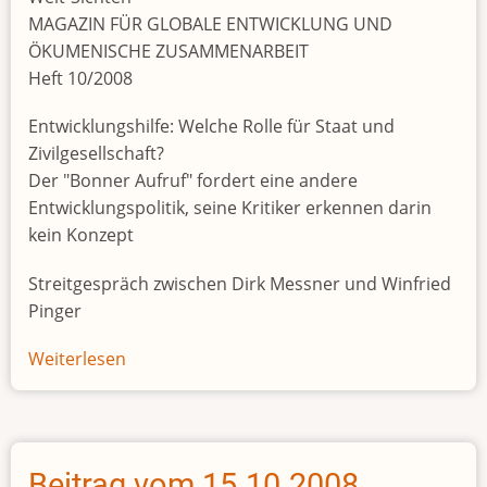
MAGAZIN FÜR GLOBALE ENTWICKLUNG UND
ÖKUMENISCHE ZUSAMMENARBEIT
Heft 10/2008
Entwicklungshilfe: Welche Rolle für Staat und
Zivilgesellschaft?
Der "Bonner Aufruf" fordert eine andere
Entwicklungspolitik, seine Kritiker erkennen darin
kein Konzept
Streitgespräch zwischen Dirk Messner und Winfried
Pinger
Weiterlesen
über
Beitrag
vom
24.10.2008
Beitrag vom 15.10.2008