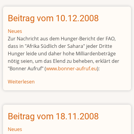
03.01.2009
Beitrag vom 10.12.2008
Neues
Zur Nachricht aus dem Hunger-Bericht der FAO,
dass in "Afrika Südlich der Sahara" jeder Dritte
Hunger leide und daher hohe Milliardenbeträge
nötig seien, um das Elend zu beheben, erklärt der
"Bonner Aufruf" (
www.bonner-aufruf.eu
):
Weiterlesen
über
Beitrag
vom
10.12.2008
Beitrag vom 18.11.2008
Neues