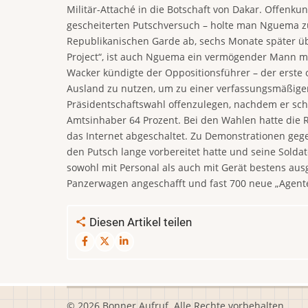
Militär-Attaché in die Botschaft von Dakar. Offenk
gescheiterten Putschversuch – holte man Nguema zu
Republikanischen Garde ab, sechs Monate später üb
Project“, ist auch Nguema ein vermögender Mann mi
Wacker kündigte der Oppositionsführer – der erste 
Ausland zu nutzen, um zu einer verfassungsmäßige
Präsidentschaftswahl offenzulegen, nachdem er sch
Amtsinhaber 64 Prozent. Bei den Wahlen hatte die
das Internet abgeschaltet. Zu Demonstrationen geg
den Putsch lange vorbereitet hatte und seine Sold
sowohl mit Personal als auch mit Gerät bestens aus
Panzerwagen angeschafft und fast 700 neue „Agenten
Diesen Artikel teilen
© 2026 Bonner Aufruf. Alle Rechte vorbehalten.