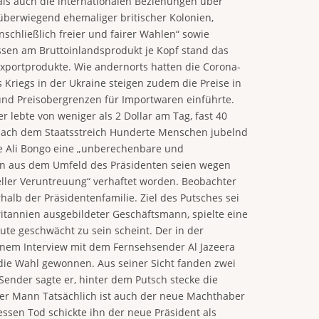
als auch die internationalen Beziehungen über
berwiegend ehemaliger britischer Kolonien,
chließlich freier und fairer Wahlen“ sowie
essen am Bruttoinlandsprodukt je Kopf stand das
 Exportprodukte. Wie andernorts hatten die Corona-
riegs in der Ukraine steigen zudem die Preise in
und Preisobergrenzen für Importwaren einführte.
r lebte von weniger als 2 Dollar am Tag, fast 40
 nach dem Staatsstreich Hunderte Menschen jubelnd
sie Ali Bongo eine „unberechenbare und
nen aus dem Umfeld des Präsidenten seien wegen
ieller Veruntreuung“ verhaftet worden. Beobachter
rhalb der Präsidentenfamilie. Ziel des Putsches sei
itannien ausgebildeter Geschäftsmann, spielte eine
eute geschwächt zu sein scheint. Der in der
einem Interview mit dem Fernsehsender Al Jazeera
t die Wahl gewonnen. Aus seiner Sicht fanden zwei
ender sagte er, hinter dem Putsch stecke die
der Mann Tatsächlich ist auch der neue Machthaber
sen Tod schickte ihn der neue Präsident als