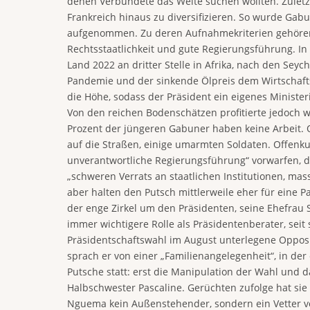
denen Verbündete das Weite suchen wollten. Zuletz
Frankreich hinaus zu diversifizieren. So wurde G
aufgenommen. Zu deren Aufnahmekriterien gehören e
Rechtsstaatlichkeit und gute Regierungsführung. In
Land 2022 an dritter Stelle in Afrika, nach den Se
Pandemie und der sinkende Ölpreis dem Wirtschafts
die Höhe, sodass der Präsident ein eigenes Minist
Von den reichen Bodenschätzen profitierte jedoch wei
Prozent der jüngeren Gabuner haben keine Arbeit. 
auf die Straßen, einige umarmten Soldaten. Offenku
unverantwortliche Regierungsführung“ vorwarfen, d
„schweren Verrats an staatlichen Institutionen, mas
aber halten den Putsch mittlerweile eher für eine Pa
der enge Zirkel um den Präsidenten, seine Ehefrau 
immer wichtigere Rolle als Präsidentenberater, seit 
Präsidentschaftswahl im August unterlegene Opposit
sprach er von einer „Familienangelegenheit“, in der
Putsche statt: erst die Manipulation der Wahl und 
Halbschwester Pascaline. Gerüchten zufolge hat si
Nguema kein Außenstehender, sondern ein Vetter vo