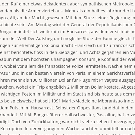
lang den Ruf einer etwas dekadenten, aber sympathischen Metropole
n damals die Armenviertel aus. Mehr als ein halbes Jahrhundert ha
ngos, Ali, an der Macht gewesen. Mit dem Sturz seiner Regierung 
ichte sein. Am Montag wird der General der Republikanischen Gar
 Bongo befindet sich weiterhin im Hausarrest, aus dem er sich bishe
m der Welt Der Aufstieg und mögliche Sturz der Familie gleicht D
ungen zur ehemaligen Kolonialmacht Frankreich und zu französis
nst berichtete, floss in den Siebziger- und Achtzigerjahren ein Vi
ich Gabun mit dem höchsten Champagner-Konsum je Kopf auf der We
wobei vor allem die französische Polizei ermittelte. Nach einem P
Azur und in den besten Vierteln von Paris. In einem Gerichtsverfah
ren mehr als 100 Millionen Dollar für Flüge mit Privatjets ausgeg
suchen, wobei ein Trip angeblich 2 Millionen Dollar kostete. Abge
e wichtigen Posten im Militär und im Staat sind bis heute aus dem
ts beispielsweise hat seit 1991 Marie-Madeleine Mborantsuo inne. 
 dem Putsch im Hausarrest. Selbst der Oppositionskandidat in den
andelt. Mit Ali Bongos älterer Halbschwester, Pascaline, hat er zw
igt. Doch von Zurückhaltung war nicht viel zu sehen. Im vergange
orruption. In der vergangenen Woche tauchten unmittelbar nach d