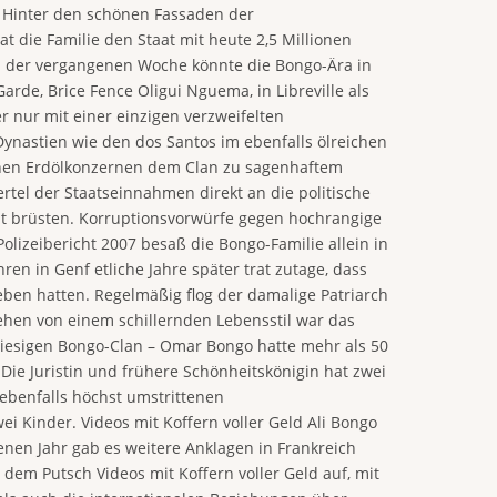
. Hinter den schönen Fassaden der
t die Familie den Staat mit heute 2,5 Millionen
in der vergangenen Woche könnte die Bongo-Ära in
de, Brice Fence Oligui Nguema, in Libreville als
r nur mit einer einzigen verzweifelten
ynastien wie den dos Santos im ebenfalls ölreichen
chen Erdölkonzernen dem Clan zu sagenhaftem
ertel der Staatseinnahmen direkt an die politische
lt brüsten. Korruptionsvorwürfe gegen hochrangige
olizeibericht 2007 besaß die Bongo-Familie allein in
ren in Genf etliche Jahre später trat zutage, dass
eben hatten. Regelmäßig flog der damalige Patriarch
sehen von einem schillernden Lebensstil war das
 riesigen Bongo-Clan – Omar Bongo hatte mehr als 50
Die Juristin und frühere Schönheitskönigin hat zwei
 ebenfalls höchst umstrittenen
ei Kinder. Videos mit Koffern voller Geld Ali Bongo
nen Jahr gab es weitere Anklagen in Frankreich
em Putsch Videos mit Koffern voller Geld auf, mit