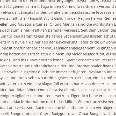
t unternahm der Präsident Anstrengungen, sowohl die Wirtschaft 
abun 2022 gemeinsam mit Togo in den Commonwealth, den Verbund ü
twa der „Einsatz für Demokratie und demokratische Prozesse eins
 wirtschaftlicher Hinsicht sticht Gabun in der Region hervor. Gem
ychellen und Äquatorialguinea. Öl und Mangan sind die wichtigsten
wachstum einen kräftigen Dämpfer verpasst. Seit dem Beginn des K
erium für den Kampf gegen steigende Lebenshaltungskosten schuf 
terhin nur ein kleiner Teil der Bevölkerung. Jeder dritte Einwohne
Oppositionsführer spricht von „Familienangelegenheit“ So gingen
ndig hatten die Putschisten die Meinung vieler ausgedrückt, als 
ie das Land ins Chaos stürzen könne. Später erklärten sie, Perso
siver Veruntreuung öffentlicher Gelder und internationaler finanz
lastrevolte, ausgelöst durch die immer heftigeren Rivalitäten inne
Sylvia und ihren Sohn Noureddin gewesen. Der Sohn, ein in Großbr
sein Vater 2018 einen Schlaganfall erlitten hatte, von dem er bis h
ionskandidat, Albert Ondo Ossa, ist ebenfalls dieser Ansicht. In 
 einige Mitglieder die anderen ersetzten. Eigentlich habe er selbs
dann die Machtübernahme durch das Militär. Einem französischen S
e das Land verlassen. Auch der neue Machthaber ist ein vermögen
n Ali Bongo und der frühere Bodyguard von Omar Bongo. Nach des