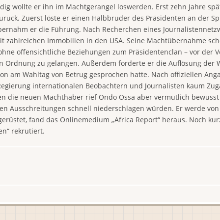
undig wollte er ihn im Machtgerangel loswerden. Erst zehn Jahre s
rück. Zuerst löste er einen Halbbruder des Präsidenten an der Sp
ernahm er die Führung. Nach Recherchen eines Journalistennetzwe
t zahlreichen Immobilien in den USA. Seine Machtübernahme schein
ohne offensichtliche Beziehungen zum Präsidentenclan – vor der V
n Ordnung zu gelangen. Außerdem forderte er die Auflösung der 
on am Wahltag von Betrug gesprochen hatte. Nach offiziellen Anga
 Regierung internationalen Beobachtern und Journalisten kaum 
en die neuen Machthaber rief Ondo Ossa aber vermutlich bewusst 
aten Ausschreitungen schnell niederschlagen würden. Er werde vo
gerüstet, fand das Onlinemedium „Africa Report“ heraus. Noch kur
“ rekrutiert.