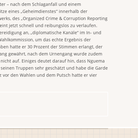
päter – nach dem Schlaganfall und einem
itze eines „Geheimdienstes“ innerhalb der
rks, des „Organized Crime & Corrup­tion Reporting
t jetzt schnell und reibungslos zu verlaufen.
ereidigung an, „diplomatische Kanäle“ im In- und
Wahlkommission, um das echte Ergebnis der
ben hatte er 30 Prozent der Stimmen erlangt, der
Zugang gewährt, nach dem Urnengang wurde zudem
nicht auf. Einiges deutet darauf hin, dass Nguema
n seinen Truppen sehr geschätzt und habe die Garde
z vor den Wahlen und dem Putsch hatte er vier