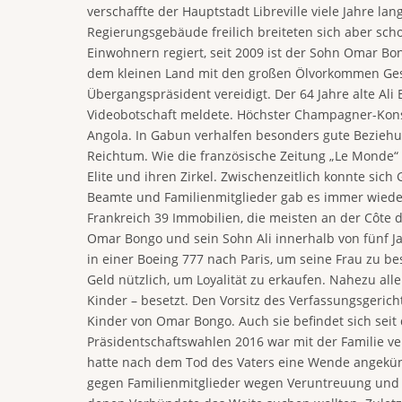
verschaffte der Hauptstadt Libreville viele Jahre 
Regierungsgebäude freilich breiteten sich aber scho
Einwohnern regiert, seit 2009 ist der Sohn Omar Bo
dem kleinen Land mit den großen Ölvorkommen Gesch
Übergangspräsident vereidigt. Der 64 Jahre alte Ali
Videobotschaft meldete. Höchster Champagner-Konsu
Angola. In Gabun verhalfen besonders gute Bezieh
Reichtum. Wie die französische Zeitung „Le Monde“ ei
Elite und ihren Zirkel. Zwischenzeitlich konnte s
Beamte und Familienmitglieder gab es immer wieder, 
Frankreich 39 Immobilien, die meisten an der Côte d’
Omar Bongo und sein Sohn Ali innerhalb von fünf Jah
in einer Boeing 777 nach Paris, um seine Frau zu be
Geld nützlich, um Loyalität zu erkaufen. Nahezu all
Kinder – besetzt. Den Vorsitz des Verfassungsgerich
Kinder von Omar Bongo. Auch sie befindet sich seit
Präsidentschaftswahlen 2016 war mit der Familie verb
hatte nach dem Tod des Vaters eine Wende angekünd
gegen Familienmitglieder wegen Veruntreuung und K