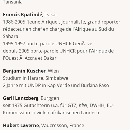
Tansania
Francis Kpatindé
, Dakar
1986-2005 "Jeune Afrique", journaliste, grand reporter,
rédacteur en chef en charge de l'Afrique au Sud du
Sahara
1995-1997 porte-parole UNHCR GenÃ¨ve
depuis 2005 porte-parole UNHCR pour l'Afrique de
l'Ouest Ã Accra et Dakar
Benjamin Kuscher
, Wien
Studium in Harare, Simbabwe
2 Jahre mit UNDP in Kap Verde und Burkina Faso
Gerli Lantzberg
, Burggen
seit 1975 Gutachterin u.a. für GTZ, KfW, DWHH, EU-
Kommission in vielen afrikanischen Ländern
Hubert Laverne
, Vaucresson, France