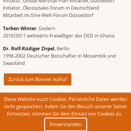
Initiator, Global Marshall Plan Initiative, Düsseldorf
Initiator, Ökosoziales Forum in Deutschland
Mitarbeit im Eine-Welt-Forum Düsseldorf
Torben Winter
, Gedern
2010/2011 weltwärts-Freiwilliger des DED in Ghana
Dr. Rolf-Rüdiger Zirpel
, Berlin
1998-2002 Deutscher Botschafter in Mosambik und
Swasiland
Zurück zum Bonner Aufruf
Diese Website nutzt Cookies. Persönliche Daten werden
© 2026 Bonner Aufruf. Alle Rechte vorbehalten.
nicht gespeichert. Indem Sie den Besuch unserer Seiten
fortsetzen, stimmen Sie dem Einsatz von Cookies zu.
Footer
Impressum
Kontakt
Intern
Einverstanden
menu
Deutsch
English
Français