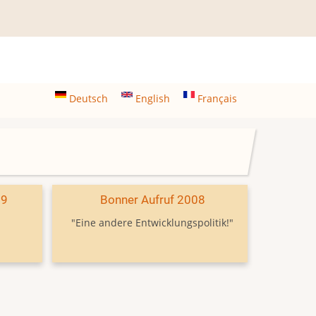
Deutsch
English
Français
09
Bonner Aufruf 2008
"Eine andere Entwicklungspolitik!"