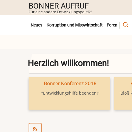
Direkt
BONNER AUFRUF
zum
Für eine andere Entwicklungspolitik!
Inhalt
Untermenü
Neues
Korruption und Misswirtschaft
Foren
Herzlich willkommen!
Bonner Konferenz 2018
"Entwicklungshilfe beenden!"
"Bloß 