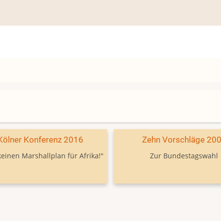
Kölner Konferenz 2016
Zehn Vorschläge 20
keinen Marshallplan für Afrika!"
Zur Bundestagswahl