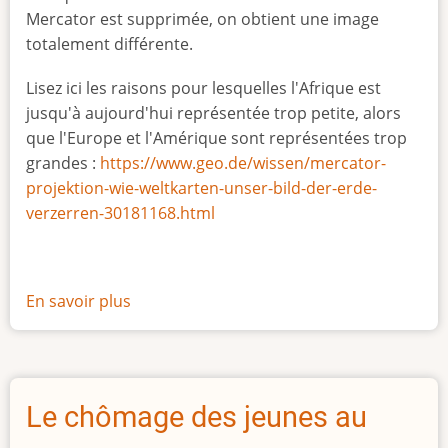
Mercator est supprimée, on obtient une image
totalement différente.
Lisez ici les raisons pour lesquelles l'Afrique est
jusqu'à aujourd'hui représentée trop petite, alors
que l'Europe et l'Amérique sont représentées trop
grandes :
https://www.geo.de/wissen/mercator-
projektion-wie-weltkarten-unser-bild-der-erde-
verzerren-30181168.html
En savoir plus
sur
La
vraie
taille
de
Le chômage des jeunes au
l'Afrique