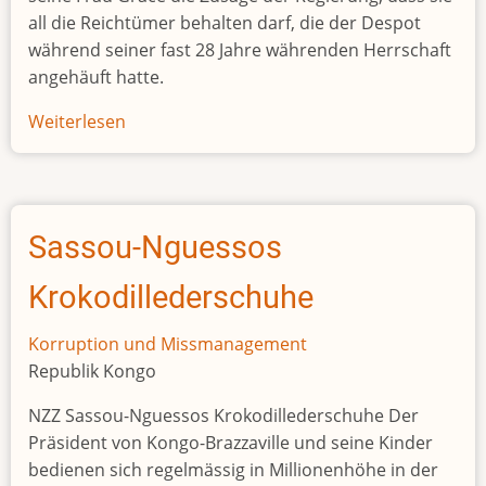
all die Reichtümer behalten darf, die der Despot
während seiner fast 28 Jahre währenden Herrschaft
angehäuft hatte.
Weiterlesen
über
Mugabes
Witwe
darf
angehäufte
Sassou-Nguessos
Reichtümer
behalten
Krokodillederschuhe
Korruption und Missmanagement
Republik Kongo
NZZ Sassou-Nguessos Krokodillederschuhe Der
Präsident von Kongo-Brazzaville und seine Kinder
bedienen sich regelmässig in Millionenhöhe in der