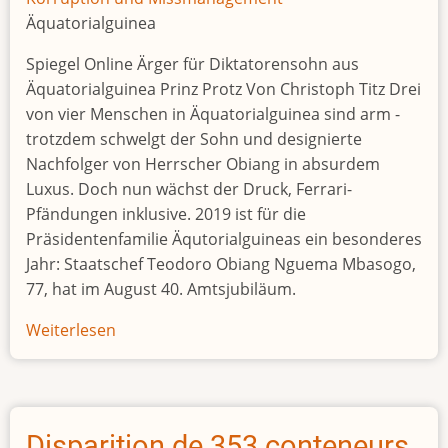
Äquatorialguinea
Spiegel Online Ärger für Diktatorensohn aus
Äquatorialguinea Prinz Protz Von Christoph Titz Drei
von vier Menschen in Äquatorialguinea sind arm -
trotzdem schwelgt der Sohn und designierte
Nachfolger von Herrscher Obiang in absurdem
Luxus. Doch nun wächst der Druck, Ferrari-
Pfändungen inklusive. 2019 ist für die
Präsidentenfamilie Äqutorialguineas ein besonderes
Jahr: Staatschef Teodoro Obiang Nguema Mbasogo,
77, hat im August 40. Amtsjubiläum.
Weiterlesen
über
Ärger
für
Diktatorensohn
Prinz
Disparition de 353 conteneurs