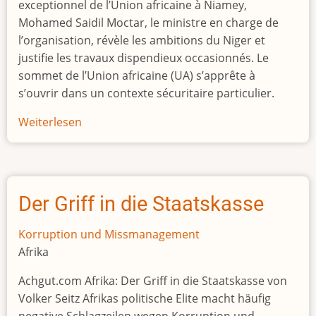
exceptionnel de l’Union africaine à Niamey,
Mohamed Saidil Moctar, le ministre en charge de
l’organisation, révèle les ambitions du Niger et
justifie les travaux dispendieux occasionnés. Le
sommet de l’Union africaine (UA) s’apprête à
s’ouvrir dans un contexte sécuritaire particulier.
Weiterlesen
über
Niger
:
«
L’organisation
Der Griff in die Staatskasse
du
sommet
Korruption und Missmanagement
de
Afrika
l’UA
Achgut.com Afrika: Der Griff in die Staatskasse von
a
Volker Seitz Afrikas politische Elite macht häufig
été
negative Schlagzeilen wegen Korruption und
un