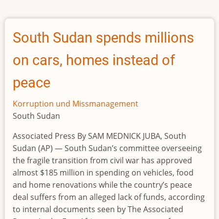
‘ran
the
country
South Sudan spends millions
like
an
on cars, homes instead of
organised
crime
peace
syndicate’
Korruption und Missmanagement
South Sudan
Associated Press By SAM MEDNICK JUBA, South
Sudan (AP) — South Sudan’s committee overseeing
the fragile transition from civil war has approved
almost $185 million in spending on vehicles, food
and home renovations while the country’s peace
deal suffers from an alleged lack of funds, according
to internal documents seen by The Associated