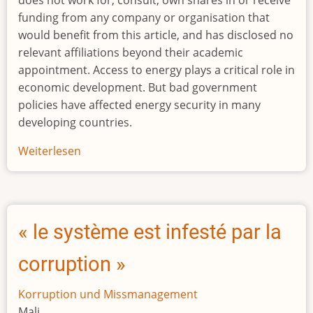
funding from any company or organisation that
would benefit from this article, and has disclosed no
relevant affiliations beyond their academic
appointment. Access to energy plays a critical role in
economic development. But bad government
policies have affected energy security in many
developing countries.
Weiterlesen
über
Lessons
to
be
learnt
« le système est infesté par la
from
Ghana’s
corruption »
excess
electricity
Korruption und Missmanagement
shambles
Mali