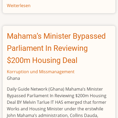
Weiterlesen
über
Disparition
de
353
conteneurs
Mahama’s Minister Bypassed
de
bois
Parliament In Reviewing
précieux
$200m Housing Deal
Korruption und Missmanagement
Ghana
Daily Guide Network (Ghana) Mahama’s Minister
Bypassed Parliament In Reviewing $200m Housing
Deal BY Melvin Tarlue IT HAS emerged that former
Works and Housing Minister under the erstwhile
John Mahama’s administration, Collins Dauda,