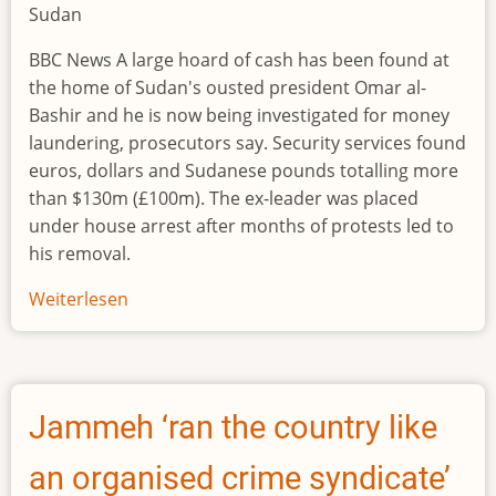
Deal
Sudan
BBC News A large hoard of cash has been found at
the home of Sudan's ousted president Omar al-
Bashir and he is now being investigated for money
laundering, prosecutors say. Security services found
euros, dollars and Sudanese pounds totalling more
than $130m (£100m). The ex-leader was placed
under house arrest after months of protests led to
his removal.
Weiterlesen
über
Sudan
crisis:
Cash
hoard
Jammeh ‘ran the country like
found
at
an organised crime syndicate’
al-