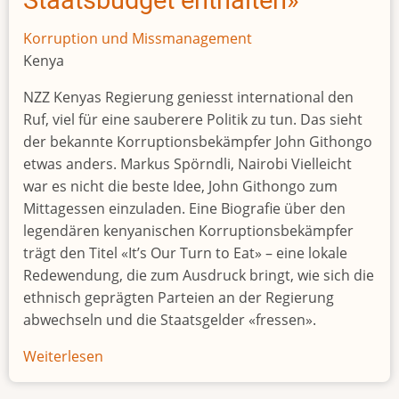
Have
Been
Korruption und Missmanagement
Bought
Kenya
With
NZZ Kenyas Regierung geniesst international den
Corrupt
Ruf, viel für eine sauberere Politik zu tun. Das sieht
Wealth
der bekannte Korruptionsbekämpfer John Githongo
etwas anders. Markus Spörndli, Nairobi Vielleicht
war es nicht die beste Idee, John Githongo zum
Mittagessen einzuladen. Eine Biografie über den
legendären kenyanischen Korruptionsbekämpfer
trägt den Titel «It’s Our Turn to Eat» – eine lokale
Redewendung, die zum Ausdruck bringt, wie sich die
ethnisch geprägten Parteien an der Regierung
abwechseln und die Staatsgelder «fressen».
Weiterlesen
über
«Die