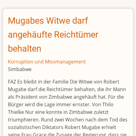
Korruption
ist
gewissermassen
Mugabes Witwe darf
in
unserem
angehäufte Reichtümer
Staatsbudget
enthalten»
behalten
Korruption und Missmanagement
Simbabwe
FAZ Es bleibt in der Familie Die Witwe von Robert
Mugabe darf die Reichtümer behalten, die ihr Mann
als Präsident von Zimbabwe angehäuft hat. Für die
Bürger wird die Lage immer ernster. Von Thilo
Thielke Nur eine konnte in Zimbabwe zuletzt
triumphieren. Rund zwei Wochen nach dem Tod des
sozialistischen Diktators Robert Mugabe erhielt
seine Frau Grace die Zusage der Regierung, dass sie