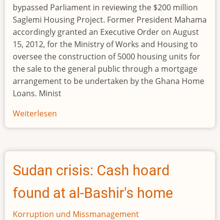
bypassed Parliament in reviewing the $200 million
Saglemi Housing Project. Former President Mahama
accordingly granted an Executive Order on August
15, 2012, for the Ministry of Works and Housing to
oversee the construction of 5000 housing units for
the sale to the general public through a mortgage
arrangement to be undertaken by the Ghana Home
Loans. Minist
Weiterlesen
über
Mahama’s
Minister
Bypassed
Parliament
Sudan crisis: Cash hoard
In
Reviewing
found at al-Bashir's home
$200m
Housing
Korruption und Missmanagement