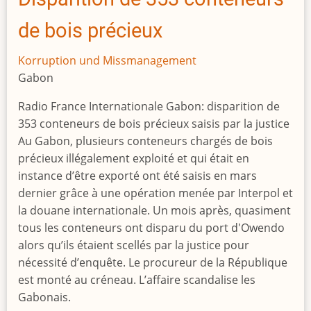
Protz
de bois précieux
Korruption und Missmanagement
Gabon
Radio France Internationale Gabon: disparition de
353 conteneurs de bois précieux saisis par la justice
Au Gabon, plusieurs conteneurs chargés de bois
précieux illégalement exploité et qui était en
instance d’être exporté ont été saisis en mars
dernier grâce à une opération menée par Interpol et
la douane internationale. Un mois après, quasiment
tous les conteneurs ont disparu du port d'Owendo
alors qu’ils étaient scellés par la justice pour
nécessité d’enquête. Le procureur de la République
est monté au créneau. L’affaire scandalise les
Gabonais.