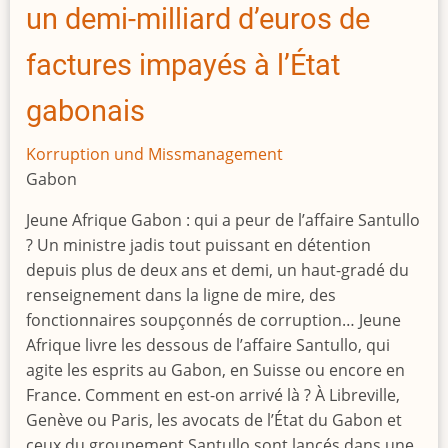
par
un demi-milliard d’euros de
la
corruption
factures impayés à l’État
»
gabonais
Korruption und Missmanagement
Gabon
Jeune Afrique Gabon : qui a peur de l’affaire Santullo
? Un ministre jadis tout puissant en détention
depuis plus de deux ans et demi, un haut-gradé du
renseignement dans la ligne de mire, des
fonctionnaires soupçonnés de corruption… Jeune
Afrique livre les dessous de l’affaire Santullo, qui
agite les esprits au Gabon, en Suisse ou encore en
France. Comment en est-on arrivé là ? À Libreville,
Genève ou Paris, les avocats de l’État du Gabon et
ceux du groupement Santullo sont lancés dans une