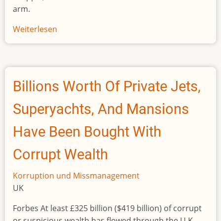
arm.
Weiterlesen
über
König
von
Swasiland
kauft
Billions Worth Of Private Jets,
19
Rolls-
Superyachts, And Mansions
Royce
und
Have Been Bought With
120
Corrupt Wealth
BMW,
während
Korruption und Missmanagement
sein
UK
Volk
hungert
Forbes At least £325 billion ($419 billion) of corrupt
or suspicious wealth has flowed through the U.K.,