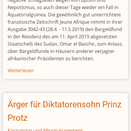
Nepotismus, so auch dieser Tage wieder ein Fall in
grand
Äquatorialguinea. Die gewöhnlich gut unterrichtete
défi
französische Zeitschrift Jeune Afrique nimmt in ihrer
pour
Ausgabe 3042-43 (28.4. - 11.5.2019) den Bargeldfund
le
in der Residenz des am 11. April 2019 abgesetzten
pays
Staatschefs des Sudan, Omar el Baschir, zum Anlass,
»
über Bargeldfunde in Häusern anderer verjagter
afrikanischer Präsidenten zu berichten.
Weiterlesen
über
Der
Griff
in
die
Ärger für Diktatorensohn Prinz
Staatskasse
Protz
Korruption und Missmanagement