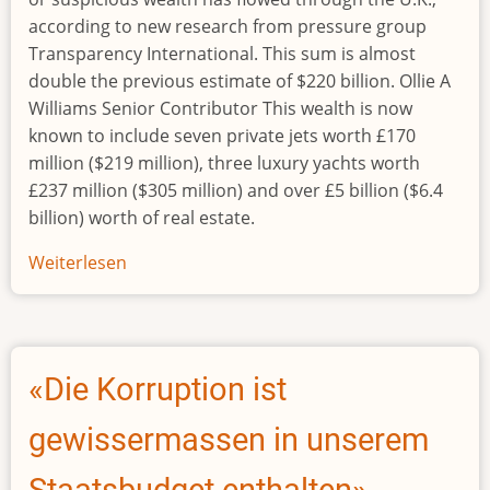
according to new research from pressure group
Transparency International. This sum is almost
double the previous estimate of $220 billion. Ollie A
Williams Senior Contributor This wealth is now
known to include seven private jets worth £170
million ($219 million), three luxury yachts worth
£237 million ($305 million) and over £5 billion ($6.4
billion) worth of real estate.
Weiterlesen
über
Billions
Worth
Of
Private
«Die Korruption ist
Jets,
Superyachts,
gewissermassen in unserem
And
Mansions
Staatsbudget enthalten»