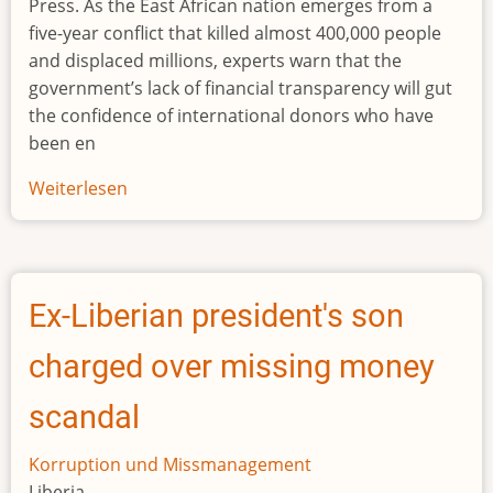
Press. As the East African nation emerges from a
five-year conflict that killed almost 400,000 people
and displaced millions, experts warn that the
government’s lack of financial transparency will gut
the confidence of international donors who have
been en
Weiterlesen
über
South
Sudan
spends
millions
Ex-Liberian president's son
on
cars,
charged over missing money
homes
instead
scandal
of
peace
Korruption und Missmanagement
Liberia