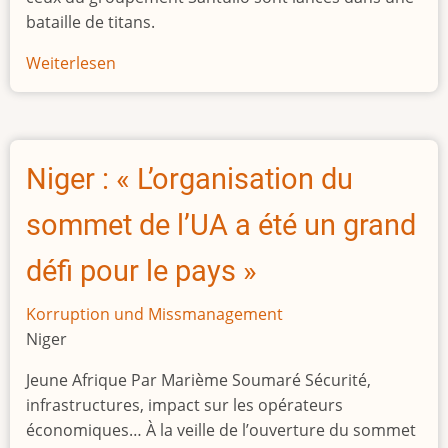
bataille de titans.
Weiterlesen
über
L’entreprise
Santullo
réclame
un
Niger : « L’organisation du
demi-
milliard
sommet de l’UA a été un grand
d’euros
de
défi pour le pays »
factures
impayés
Korruption und Missmanagement
à
Niger
l’État
Jeune Afrique Par Marième Soumaré Sécurité,
gabonais
infrastructures, impact sur les opérateurs
économiques… À la veille de l’ouverture du sommet