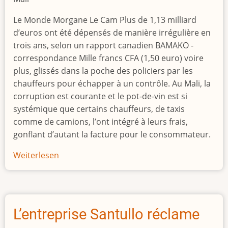
Le Monde Morgane Le Cam Plus de 1,13 milliard
d’euros ont été dépensés de manière irrégulière en
trois ans, selon un rapport canadien BAMAKO -
correspondance Mille francs CFA (1,50 euro) voire
plus, glissés dans la poche des policiers par les
chauffeurs pour échapper à un contrôle. Au Mali, la
corruption est courante et le pot-de-vin est si
systémique que certains chauffeurs, de taxis
comme de camions, l’ont intégré à leurs frais,
gonflant d’autant la facture pour le consommateur.
Weiterlesen
über
«
le
système
est
L’entreprise Santullo réclame
infesté