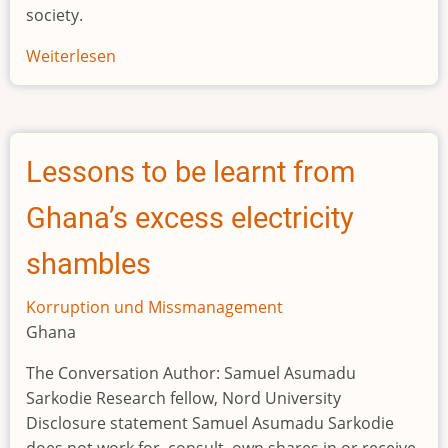
society.
Weiterlesen
über
A
corruption
scandal
is
Lessons to be learnt from
in
the
Ghana’s excess electricity
news
in
shambles
Ghana
again
Korruption und Missmanagement
Ghana
The Conversation Author: Samuel Asumadu
Sarkodie Research fellow, Nord University
Disclosure statement Samuel Asumadu Sarkodie
does not work for, consult, own shares in or receive