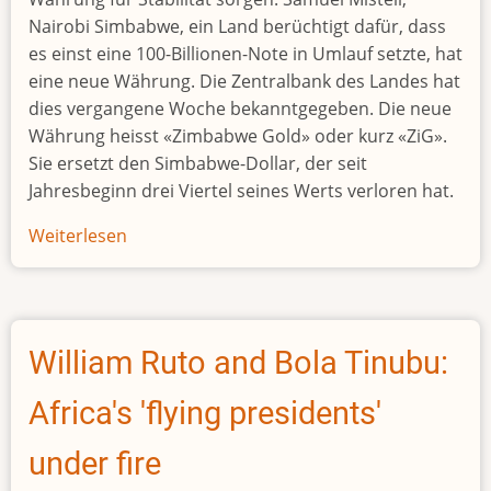
Nairobi Simbabwe, ein Land berüchtigt dafür, dass
es einst eine 100-Billionen-Note in Umlauf setzte, hat
eine neue Währung. Die Zentralbank des Landes hat
dies vergangene Woche bekanntgegeben. Die neue
Währung heisst «Zimbabwe Gold» oder kurz «ZiG».
Sie ersetzt den Simbabwe-Dollar, der seit
Jahresbeginn drei Viertel seines Werts verloren hat.
Weiterlesen
über
Simbabwe
hat
schon
wieder
William Ruto and Bola Tinubu:
eine
neue
Africa's 'flying presidents'
Währung
under fire