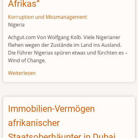
Afrikas“
Korruption und Missmanagement
Nigeria
Achgut.com Von Wolfgang Kolb. Viele Nigerianer
fliehen wegen der Zustände im Land ins Ausland.
Die Führer Nigerias spüren etwas und fürchten es –
Wind of Change.
Weiterlesen
über
Nigeria,
der
„kranke
Mann
Immobilien-Vermögen
Afrikas“
afrikanischer
Staatsoberhäupter in Dubai