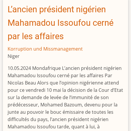
Staatsoberhäupter
L’ancien président nigérien
in
Dubai
Mahamadou Issoufou cerné
durch
internationale
par les affaires
Medienumfrage
aufgedeckt
Korruption und Missmanagement
Niger
10.05.2024 Mondafrique L’ancien président nigérien
Mahamadou Issoufou cerné par les affaires Par
Nicolas Beau Alors que l’opinion nigérienne attend
pour ce vendredi 10 mai la décision de la Cour d’Etat
sur la demande de levée de l’immunité de son
prédécesseur, Mohamed Bazoum, devenu pour la
junte au pouvoir le bouc émissaire de toutes les
difficultés du pays, l’ancien président nigérien
Mahamadou Issoufou tarde, quant à lui, à