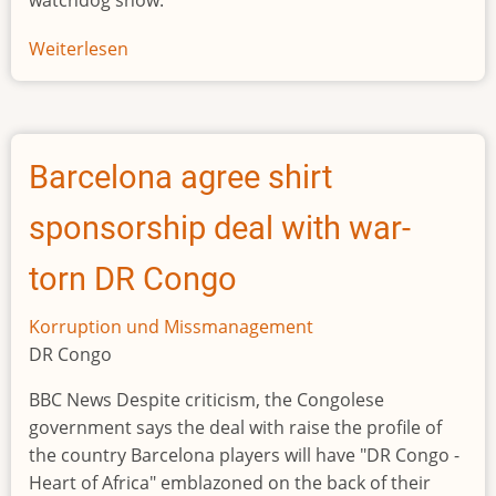
watchdog show.
Weiterlesen
über
Nigerian
ex-
justice
minister
Barcelona agree shirt
Malami
faces
sponsorship deal with war-
16
money
torn DR Congo
laundering
charges
Korruption und Missmanagement
DR Congo
BBC News Despite criticism, the Congolese
government says the deal with raise the profile of
the country Barcelona players will have "DR Congo -
Heart of Africa" emblazoned on the back of their