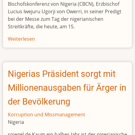
Bischofskonferenz von Nigeria (CBCN), Erzbischof
Lucius Iwejuru Ugorji von Owerri, in seiner Predigt
bei der Messe zum Tag der nigerianischen
Streitkräfte, die heute, am 15.
Weiterlesen
über
AFRIKA/NIGERIA
-
Vorsitzender
der
Nigerias Präsident sorgt mit
Bischofskonferenz:
“Korruption
Millionenausgaben für Ärger in
ist
außer
der Bevölkerung
Kontrolle
geraten
Korruption und Missmanagement
Nigeria
spiegel.de Kaum ein halbes Jahr ist der nigerianische