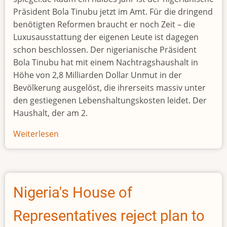
Präsident Bola Tinubu jetzt im Amt. Für die dringend
benötigten Reformen braucht er noch Zeit – die
Luxusausstattung der eigenen Leute ist dagegen
schon beschlossen. Der nigerianische Präsident
Bola Tinubu hat mit einem Nachtragshaushalt in
Höhe von 2,8 Milliarden Dollar Unmut in der
Bevölkerung ausgelöst, die ihrerseits massiv unter
den gestiegenen Lebenshaltungskosten leidet. Der
Haushalt, der am 2.
Weiterlesen
über
Nigerias
Präsident
sorgt
mit
Nigeria's House of
Millionenausgaben
für
Representatives reject plan to
Ärger