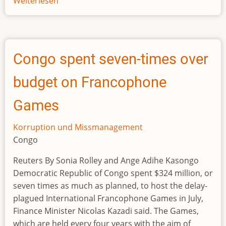
Weiterlesen
über
Nigeria's
House
of
Representatives
Congo spent seven-times over
reject
plan
budget on Francophone
to
buy
Games
presidential
yacht
Korruption und Missmanagement
Congo
Reuters By Sonia Rolley and Ange Adihe Kasongo
Democratic Republic of Congo spent $324 million, or
seven times as much as planned, to host the delay-
plagued International Francophone Games in July,
Finance Minister Nicolas Kazadi said. The Games,
which are held every four years with the aim of