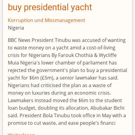
in
buy presidential yacht
der
Bevölkerung
Korruption und Missmanagement
Nigeria
BBC News President Tinubu was accused of wanting
to waste money on a yacht amid a cost-of-living
crisis for Nigerians By Farouk Chothia & Wycliffe
Muia Nigeria's lower chamber of parliament has
rejected the government's plan to buy a presidential
yacht for $6m (£5m), a senior lawmaker has said.
Nigerians had criticised the plan as a waste of
money on luxuries during an economic crisis.
Lawmakers instead moved the $6m to the student
loan budget, doubling its allocation, Abubakar Bichi
said. President Bola Tinubu took office in May with a
promise to cut waste, and ease people's financi