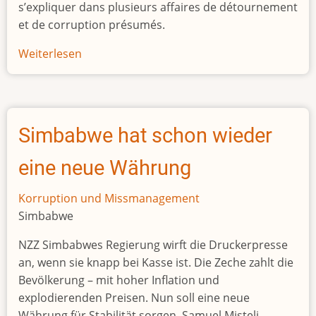
s’expliquer dans plusieurs affaires de détournement
et de corruption présumés.
Weiterlesen
über
L’ancien
président
nigérien
Mahamadou
Simbabwe hat schon wieder
Issoufou
cerné
eine neue Währung
par
les
Korruption und Missmanagement
affaires
Simbabwe
NZZ Simbabwes Regierung wirft die Druckerpresse
an, wenn sie knapp bei Kasse ist. Die Zeche zahlt die
Bevölkerung – mit hoher Inflation und
explodierenden Preisen. Nun soll eine neue
Währung für Stabilität sorgen. Samuel Misteli,