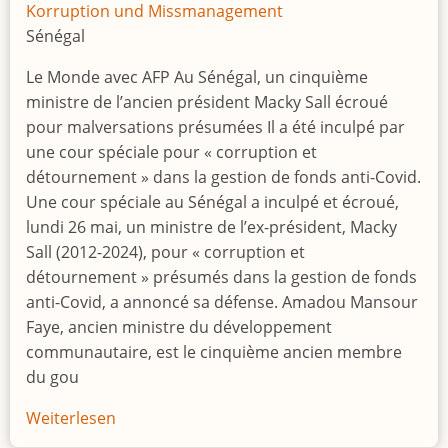
torn
Korruption und Missmanagement
DR
Sénégal
Congo
Le Monde avec AFP Au Sénégal, un cinquième
ministre de l’ancien président Macky Sall écroué
pour malversations présumées Il a été inculpé par
une cour spéciale pour « corruption et
détournement » dans la gestion de fonds anti-Covid.
Une cour spéciale au Sénégal a inculpé et écroué,
lundi 26 mai, un ministre de l’ex-président, Macky
Sall (2012-2024), pour « corruption et
détournement » présumés dans la gestion de fonds
anti-Covid, a annoncé sa défense. Amadou Mansour
Faye, ancien ministre du développement
communautaire, est le cinquième ancien membre
du gou
Weiterlesen
über
Cinquième