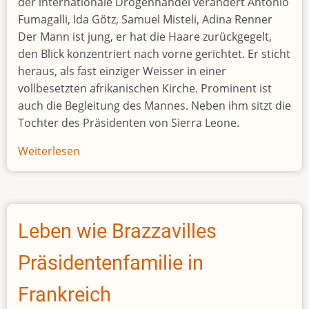
der internationale Drogenhandel verändert Antonio
Fumagalli, Ida Götz, Samuel Misteli, Adina Renner
Der Mann ist jung, er hat die Haare zurückgegelt,
den Blick konzentriert nach vorne gerichtet. Er sticht
heraus, als fast einziger Weisser in einer
vollbesetzten afrikanischen Kirche. Prominent ist
auch die Begleitung des Mannes. Neben ihm sitzt die
Tochter des Präsidenten von Sierra Leone.
Weiterlesen
über
Der
«dicke
Jos»
und
Leben wie Brazzavilles
sein
Freund,
Präsidentenfamilie in
der
Präsident
Frankreich