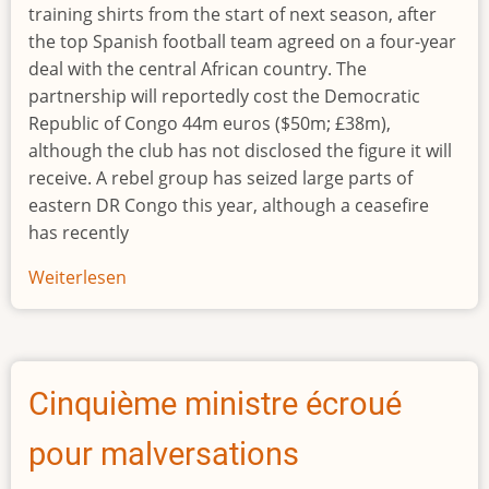
training shirts from the start of next season, after
the top Spanish football team agreed on a four-year
deal with the central African country. The
partnership will reportedly cost the Democratic
Republic of Congo 44m euros ($50m; £38m),
although the club has not disclosed the figure it will
receive. A rebel group has seized large parts of
eastern DR Congo this year, although a ceasefire
has recently
Weiterlesen
über
Barcelona
agree
shirt
sponsorship
Cinquième ministre écroué
deal
with
pour malversations
war-