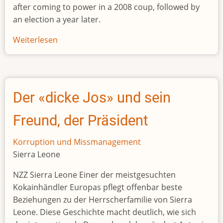
after coming to power in a 2008 coup, followed by
an election a year later.
Weiterlesen
über
Former
Mauritanian
president
jailed
Der «dicke Jos» und sein
for
15
Freund, der Präsident
years
following
Korruption und Missmanagement
appeal
Sierra Leone
NZZ Sierra Leone Einer der meistgesuchten
Kokainhändler Europas pflegt offenbar beste
Beziehungen zu der Herrscherfamilie von Sierra
Leone. Diese Geschichte macht deutlich, wie sich