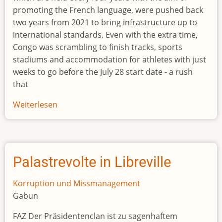
promoting the French language, were pushed back
two years from 2021 to bring infrastructure up to
international standards. Even with the extra time,
Congo was scrambling to finish tracks, sports
stadiums and accommodation for athletes with just
weeks to go before the July 28 start date - a rush
that
Weiterlesen
über
Congo
spent
seven-
times
Palastrevolte in Libreville
over
budget
Korruption und Missmanagement
on
Gabun
Francophone
FAZ Der Präsidentenclan ist zu sagenhaftem
Games