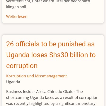
veröffentlicht, unter einem Titel der bedrohlich
klingen soll.
Weiterlesen
über
Frankreichs
Afrika-
Geldbote
packt
26 officials to be punished as
aus
Uganda loses Shs30 billion to
corruption
Korruption und Missmanagement
Uganda
Business Insider Africa Chinedu Okafor The
shortcoming Uganda faces as a result of corruption
was recently highlighted by a significant monetary