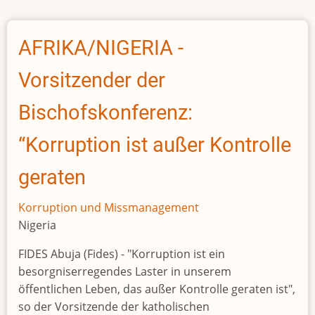
Ruto
and
Bola
AFRIKA/NIGERIA -
Tinubu:
Africa's
Vorsitzender der
'flying
presidents'
Bischofskonferenz:
under
“Korruption ist außer Kontrolle
fire
geraten
Korruption und Missmanagement
Nigeria
FIDES Abuja (Fides) - "Korruption ist ein
besorgniserregendes Laster in unserem
öffentlichen Leben, das außer Kontrolle geraten ist",
so der Vorsitzende der katholischen