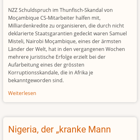
loses
NZZ Schuldspruch im Thunfisch-Skandal von
Shs30
Moçambique CS-Mitarbeiter halfen mit,
billion
Milliardenkredite zu organisieren, die durch nicht
to
deklarierte Staatsgarantien gedeckt waren Samuel
corruption
Misteli, Nairobi Moçambique, eines der ärmsten
Länder der Welt, hat in den vergangenen Wochen
mehrere juristische Erfolge erzielt bei der
Aufarbeitung eines der grössten
Korruptionsskandale, die in Afrika je
bekanntgeworden sind.
Weiterlesen
über
Thunfisch-
Skandal
Nigeria, der „kranke Mann