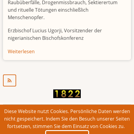
Raubüberfälle, Drogenmissbrauch, Sektierertum
und rituelle Tötungen einschließlich
Menschenopfer.
Erzbischof Lucius Ugorji, Vorsitzender der
nigerianischen Bischofskonferenz
Weiterlesen
über
Jugendarbeitslosigkeit
in
Nigeria
"Zeitbombe"
Diese Website nutzt Cookies. Persönliche Daten werden
© 2026 Bonner Aufruf. Alle Rechte vorbehalten.
nicht gespeichert. Indem Sie den Besuch unserer Seiten
fortsetzen, stimmen Sie dem Einsatz von Cookies zu.
Footer
Impressum
Kontakt
Intern