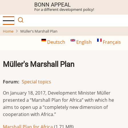
Skip
BONN APPEAL
For a different development policy!
to
main
content
Home
Müller's Marshall Plan
Deutsch
English
Français
Müller's Marshall Plan
Forum
Special topics
On January 18, 2017, Development Minister Müller
presented a “Marshall Plan for Africa” with which he
aims to open up a “completely new dimension of
cooperation with Africa.”
Document
Marshall Plan for Africa
(1.71 MB)