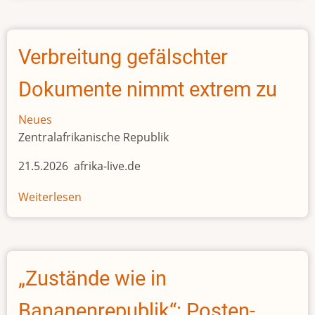
LNG-
Desaster
von
Verbreitung gefälschter
Total
Dokumente nimmt extrem zu
Neues
Zentralafrikanische Republik
21.5.2026 afrika-live.de
Weiterlesen
über
Verbreitung
gefälschter
Dokumente
nimmt
„Zustände wie in
extrem
zu
Bananenrepublik“: Posten-