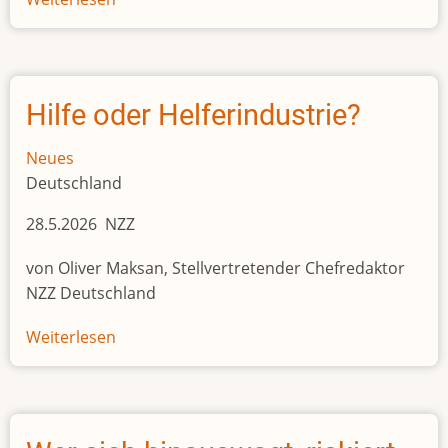
Rund
400
Migranten
vor
Hilfe oder Helferindustrie?
Kreta
gerettet
Neues
Deutschland
28.5.2026 NZZ
von Oliver Maksan, Stellvertretender Chefredaktor
NZZ Deutschland
Weiterlesen
über
Hilfe
oder
Helferindustrie?