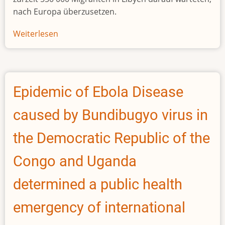
nach Europa überzusetzen.
Weiterlesen
über
«Europa
muss
sich
auf
Epidemic of Ebola Disease
einen
neuen
caused by Bundibugyo virus in
Flüchtlingsstrom
vorbereiten»
the Democratic Republic of the
Congo and Uganda
determined a public health
emergency of international