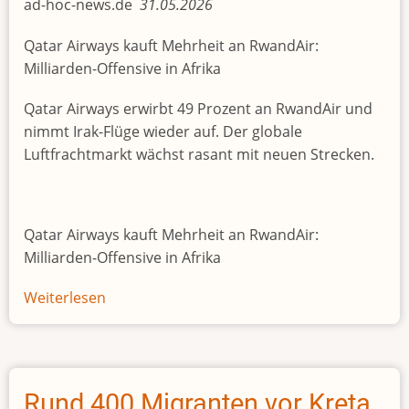
ad-hoc-news.de
31.05.2026
Qatar Airways kauft Mehrheit an RwandAir:
Milliarden-Offensive in Afrika
Qatar Airways erwirbt 49 Prozent an RwandAir und
nimmt Irak-Flüge wieder auf. Der globale
Luftfrachtmarkt wächst rasant mit neuen Strecken.
Qatar Airways kauft Mehrheit an RwandAir:
Milliarden-Offensive in Afrika
Weiterlesen
über
Qatar
Airways
erwirbt
49
Rund 400 Migranten vor Kreta