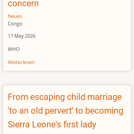
concern
Neues
Congo
17 May 2026
WHO
Weiterlesen
über
Epidemic
of
Ebola
Disease
From escaping child marriage
caused
by
'to an old pervert' to becoming
Bundibugyo
virus
Sierra Leone's first lady
in