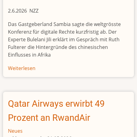
2.6.2026 NZZ
Das Gastgeberland Sambia sagte die weltgrösste
Konferenz für digitale Rechte kurzfristig ab. Der
Experte Bulelani Jili erklärt im Gespräch mit Ruth
Fulterer die Hintergründe des chinesischen
Einflusses in Afrika
Weiterlesen
über
«Die
digitale
Überwachung
breitet
Qatar Airways erwirbt 49
sich
in
Prozent an RwandAir
Afrika
aus»
Neues