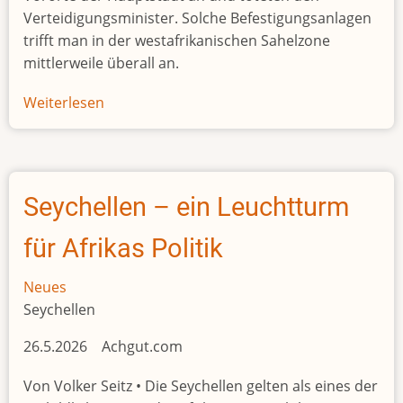
Verteidigungsminister. Solche Befestigungsanlagen
trifft man in der westafrikanischen Sahelzone
mittlerweile überall an.
Weiterlesen
über
Wer
sich
hinauswagt,
riskiert
Seychellen – ein Leuchtturm
sein
Leben
für Afrikas Politik
Neues
Seychellen
26.5.2026 Achgut.com
Von Volker Seitz • Die Seychellen gelten als eines der