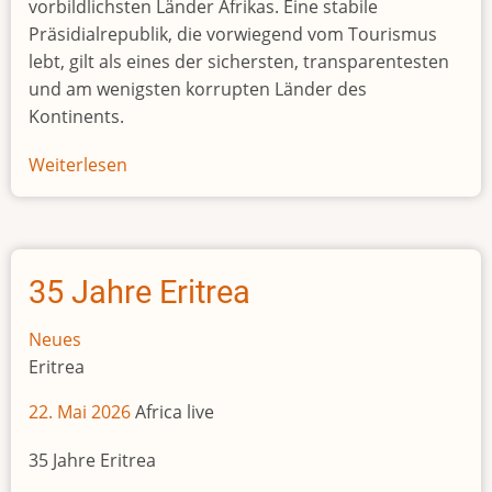
vorbildlichsten Länder Afrikas. Eine stabile
Präsidialrepublik, die vorwiegend vom Tourismus
lebt, gilt als eines der sichersten, transparentesten
und am wenigsten korrupten Länder des
Kontinents.
Weiterlesen
über
Seychellen
–
ein
Leuchtturm
35 Jahre Eritrea
für
Afrikas
Neues
Politik
Eritrea
22. Mai 2026
Africa live
35 Jahre Eritrea