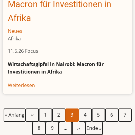
Macron für Investitionen in
zurückgeben
Afrika
Neues
Afrika
11.5.26 Focus
Wirtschaftsgipfel in Nairobi: Macron für
Investitionen in Afrika
Weiterlesen
über
Macron
für
Investitionen
Erste
Vorherige
Seite
Seite
Aktuelle
Seite
Seite
Seite
Seite
Seitennummerierung
« Anfang
‹‹
1
2
3
4
5
6
7
in
Seite
Seite
Seite
Afrika
Seite
Seite
Nächste
Letzte
8
9
…
››
Ende »
Seite
Seite