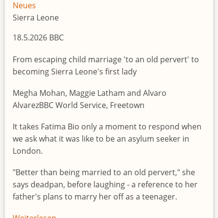
the
Neues
Democratic
Sierra Leone
Republic
18.5.2026 BBC
of
the
From escaping child marriage 'to an old pervert' to
Congo
becoming Sierra Leone's first lady
and
Uganda
Megha Mohan, Maggie Latham and Alvaro
determined
AlvarezBBC World Service, Freetown
a
It takes Fatima Bio only a moment to respond when
public
we ask what it was like to be an asylum seeker in
health
London.
emergency
of
"Better than being married to an old pervert," she
international
says deadpan, before laughing - a reference to her
concern
father's plans to marry her off as a teenager.