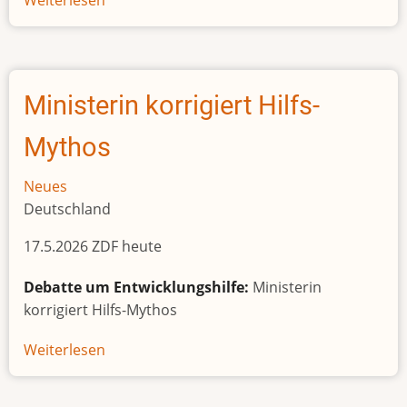
Weiterlesen
über
From
escaping
child
marriage
Ministerin korrigiert Hilfs-
'to
an
Mythos
old
pervert'
Neues
to
Deutschland
becoming
17.5.2026 ZDF heute
Sierra
Leone's
Debatte um Entwicklungshilfe:
Ministerin
first
korrigiert Hilfs-Mythos
lady
Weiterlesen
über
Ministerin
korrigiert