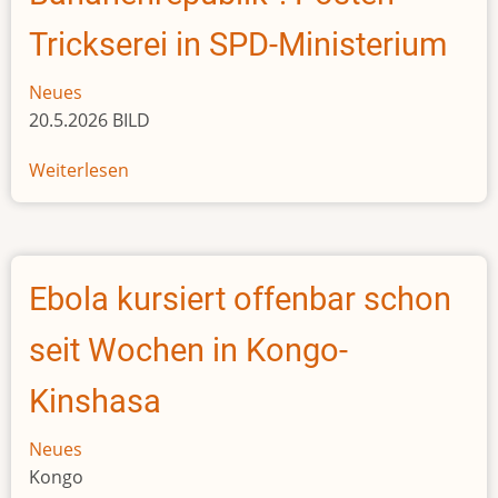
Trickserei in SPD-Ministerium
Neues
20.5.2026 BILD
Weiterlesen
über
„Zustände
wie
in
Bananenrepublik“:
Ebola kursiert offenbar schon
Posten-
Trickserei
seit Wochen in Kongo-
in
SPD-
Kinshasa
Ministerium
Neues
Kongo