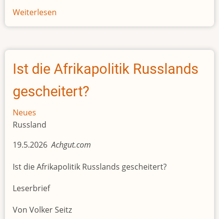
Weiterlesen
über
Ebola
kursiert
offenbar
schon
Ist die Afrikapolitik Russlands
seit
Wochen
gescheitert?
in
Kongo-
Neues
Kinshasa
Russland
19.5.2026
Achgut.com
Ist die Afrikapolitik Russlands gescheitert?
Leserbrief
Von Volker Seitz