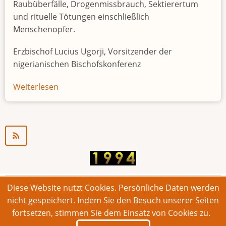
Raubüberfälle, Drogenmissbrauch, Sektierertum
und rituelle Tötungen einschließlich
Menschenopfer.
Erzbischof Lucius Ugorji, Vorsitzender der
nigerianischen Bischofskonferenz
Weiterlesen
über
Jugendarbeitslosigkeit
in
Nigeria
"Zeitbombe"
Diese Website nutzt Cookies. Persönliche Daten werden
© 2026 Bonner Aufruf. Alle Rechte vorbehalten.
nicht gespeichert. Indem Sie den Besuch unserer Seiten
fortsetzen, stimmen Sie dem Einsatz von Cookies zu.
Footer
Impressum
Kontakt
Intern