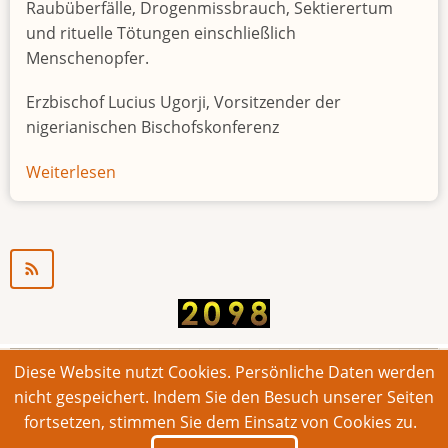
Raubüberfälle, Drogenmissbrauch, Sektierertum
und rituelle Tötungen einschließlich
Menschenopfer.
Erzbischof Lucius Ugorji, Vorsitzender der
nigerianischen Bischofskonferenz
Weiterlesen
über
Jugendarbeitslosigkeit
in
Nigeria
"Zeitbombe"
Diese Website nutzt Cookies. Persönliche Daten werden
© 2026 Bonner Aufruf. Alle Rechte vorbehalten.
nicht gespeichert. Indem Sie den Besuch unserer Seiten
fortsetzen, stimmen Sie dem Einsatz von Cookies zu.
Footer
Impressum
Kontakt
Intern