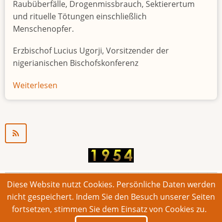
Raubüberfälle, Drogenmissbrauch, Sektierertum
und rituelle Tötungen einschließlich
Menschenopfer.
Erzbischof Lucius Ugorji, Vorsitzender der
nigerianischen Bischofskonferenz
Weiterlesen
über
Jugendarbeitslosigkeit
in
Nigeria
"Zeitbombe"
Diese Website nutzt Cookies. Persönliche Daten werden
© 2026 Bonner Aufruf. Alle Rechte vorbehalten.
nicht gespeichert. Indem Sie den Besuch unserer Seiten
fortsetzen, stimmen Sie dem Einsatz von Cookies zu.
Footer
Impressum
Kontakt
Intern