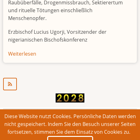
Raubüberfälle, Drogenmissbrauch, Sektierertum
und rituelle Tötungen einschließlich
Menschenopfer.
Erzbischof Lucius Ugorji, Vorsitzender der
nigerianischen Bischofskonferenz
Weiterlesen
über
Jugendarbeitslosigkeit
in
Nigeria
"Zeitbombe"
Diese Website nutzt Cookies. Persönliche Daten werden
© 2026 Bonner Aufruf. Alle Rechte vorbehalten.
nicht gespeichert. Indem Sie den Besuch unserer Seiten
fortsetzen, stimmen Sie dem Einsatz von Cookies zu.
Footer
Impressum
Kontakt
Intern