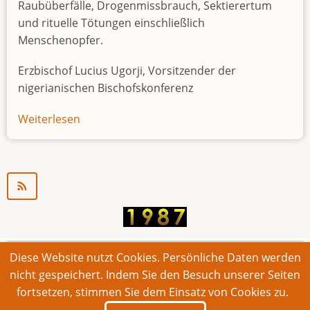
Raubüberfälle, Drogenmissbrauch, Sektierertum
und rituelle Tötungen einschließlich
Menschenopfer.
Erzbischof Lucius Ugorji, Vorsitzender der
nigerianischen Bischofskonferenz
Weiterlesen
über
Jugendarbeitslosigkeit
in
Nigeria
"Zeitbombe"
Diese Website nutzt Cookies. Persönliche Daten werden
© 2026 Bonner Aufruf. Alle Rechte vorbehalten.
nicht gespeichert. Indem Sie den Besuch unserer Seiten
fortsetzen, stimmen Sie dem Einsatz von Cookies zu.
Footer
Impressum
Kontakt
Intern