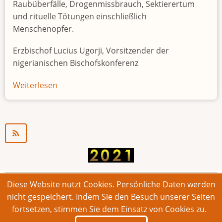
Raubüberfälle, Drogenmissbrauch, Sektierertum
und rituelle Tötungen einschließlich
Menschenopfer.
Erzbischof Lucius Ugorji, Vorsitzender der
nigerianischen Bischofskonferenz
Weiterlesen
über
Jugendarbeitslosigkeit
in
Nigeria
"Zeitbombe"
Diese Website nutzt Cookies. Persönliche Daten werden
© 2026 Bonner Aufruf. Alle Rechte vorbehalten.
nicht gespeichert. Indem Sie den Besuch unserer Seiten
fortsetzen, stimmen Sie dem Einsatz von Cookies zu.
Footer
Impressum
Kontakt
Intern