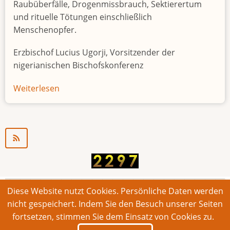
Raubüberfälle, Drogenmissbrauch, Sektierertum
und rituelle Tötungen einschließlich
Menschenopfer.
Erzbischof Lucius Ugorji, Vorsitzender der
nigerianischen Bischofskonferenz
Weiterlesen
über
Jugendarbeitslosigkeit
in
Nigeria
"Zeitbombe"
Diese Website nutzt Cookies. Persönliche Daten werden
© 2026 Bonner Aufruf. Alle Rechte vorbehalten.
nicht gespeichert. Indem Sie den Besuch unserer Seiten
fortsetzen, stimmen Sie dem Einsatz von Cookies zu.
Footer
Impressum
Kontakt
Intern