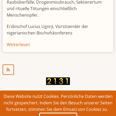
Raubüberfälle, Drogenmissbrauch, Sektierertum
und rituelle Tötungen einschließlich
Menschenopfer.
Erzbischof Lucius Ugorji, Vorsitzender der
nigerianischen Bischofskonferenz
Weiterlesen
über
Jugendarbeitslosigkeit
in
Nigeria
"Zeitbombe"
Diese Website nutzt Cookies. Persönliche Daten werden
© 2026 Bonner Aufruf. Alle Rechte vorbehalten.
nicht gespeichert. Indem Sie den Besuch unserer Seiten
fortsetzen, stimmen Sie dem Einsatz von Cookies zu.
Footer
Impressum
Kontakt
Intern