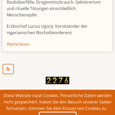
Raubüberfälle, Drogenmissbrauch, Sektierertum
und rituelle Tötungen einschließlich
Menschenopfer.
Erzbischof Lucius Ugorji, Vorsitzender der
nigerianischen Bischofskonferenz
Weiterlesen
über
Jugendarbeitslosigkeit
in
Nigeria
"Zeitbombe"
Diese Website nutzt Cookies. Persönliche Daten werden
© 2026 Bonner Aufruf. Alle Rechte vorbehalten.
nicht gespeichert. Indem Sie den Besuch unserer Seiten
fortsetzen, stimmen Sie dem Einsatz von Cookies zu.
Footer
Impressum
Kontakt
Intern