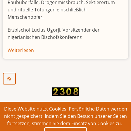
Raubüberfälle, Drogenmissbrauch, Sektierertum
und rituelle Tötungen einschließlich
Menschenopfer.
Erzbischof Lucius Ugorji, Vorsitzender der
nigerianischen Bischofskonferenz
Weiterlesen
über
Jugendarbeitslosigkeit
in
Nigeria
"Zeitbombe"
Diese Website nutzt Cookies. Persönliche Daten werden
© 2026 Bonner Aufruf. Alle Rechte vorbehalten.
nicht gespeichert. Indem Sie den Besuch unserer Seiten
fortsetzen, stimmen Sie dem Einsatz von Cookies zu.
Footer
Impressum
Kontakt
Intern