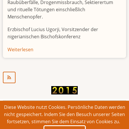
Raubüberfälle, Drogenmissbrauch, Sektierertum
und rituelle Tötungen einschließlich
Menschenopfer.
Erzbischof Lucius Ugorji, Vorsitzender der
nigerianischen Bischofskonferenz
Weiterlesen
über
Jugendarbeitslosigkeit
in
Nigeria
"Zeitbombe"
Diese Website nutzt Cookies. Persönliche Daten werden
© 2026 Bonner Aufruf. Alle Rechte vorbehalten.
nicht gespeichert. Indem Sie den Besuch unserer Seiten
fortsetzen, stimmen Sie dem Einsatz von Cookies zu.
Footer
Impressum
Kontakt
Intern