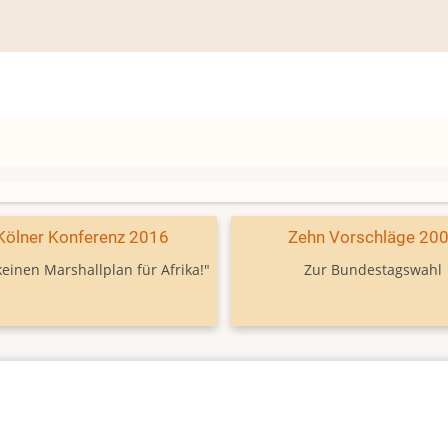
Kölner Konferenz 2016
Zehn Vorschläge 20
keinen Marshallplan für Afrika!"
Zur Bundestagswahl