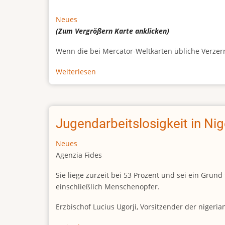
Neues
(Zum Vergrößern
Karte
anklicken)
Wenn die bei Mercator-Weltkarten übliche Verzerrun
Weiterlesen
über
Afrikas
wahre
Größe
Jugendarbeitslosigkeit in Ni
Neues
Agenzia Fides
Sie liege zurzeit bei 53 Prozent und sei ein Gr
einschließlich Menschenopfer.
Erzbischof Lucius Ugorji, Vorsitzender der nigeri