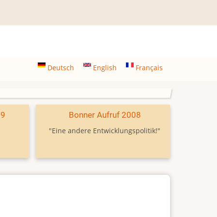
Deutsch
English
Français
09
Bonner Aufruf 2008
"Eine andere Entwicklungspolitik!"