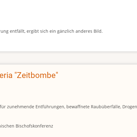
g entfällt, ergibt sich ein gänzlich anderes Bild.
geria "Zeitbombe"
und für zunehmende Entführungen, bewaffnete Raubüberfälle, Droge
anischen Bischofskonferenz