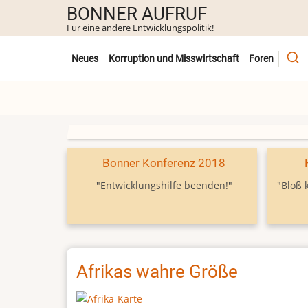
Direkt
BONNER AUFRUF
zum
Für eine andere Entwicklungspolitik!
Inhalt
Untermenü
Neues
Korruption und Misswirtschaft
Foren
Bonner Konferenz 2018
"Entwicklungshilfe beenden!"
"Bloß 
Afrikas wahre Größe