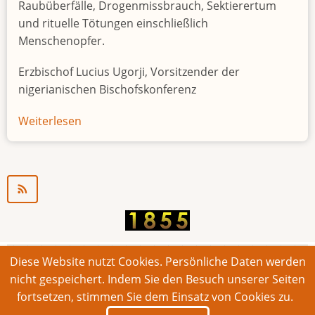
Raubüberfälle, Drogenmissbrauch, Sektierertum
und rituelle Tötungen einschließlich
Menschenopfer.
Erzbischof Lucius Ugorji, Vorsitzender der
nigerianischen Bischofskonferenz
Weiterlesen
über
Jugendarbeitslosigkeit
in
Nigeria
"Zeitbombe"
Diese Website nutzt Cookies. Persönliche Daten werden
© 2026 Bonner Aufruf. Alle Rechte vorbehalten.
nicht gespeichert. Indem Sie den Besuch unserer Seiten
fortsetzen, stimmen Sie dem Einsatz von Cookies zu.
Footer
Impressum
Kontakt
Intern