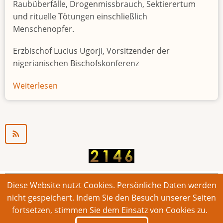
Raubüberfälle, Drogenmissbrauch, Sektierertum
und rituelle Tötungen einschließlich
Menschenopfer.
Erzbischof Lucius Ugorji, Vorsitzender der
nigerianischen Bischofskonferenz
Weiterlesen
über
Jugendarbeitslosigkeit
in
Nigeria
"Zeitbombe"
Diese Website nutzt Cookies. Persönliche Daten werden
© 2026 Bonner Aufruf. Alle Rechte vorbehalten.
nicht gespeichert. Indem Sie den Besuch unserer Seiten
fortsetzen, stimmen Sie dem Einsatz von Cookies zu.
Footer
Impressum
Kontakt
Intern