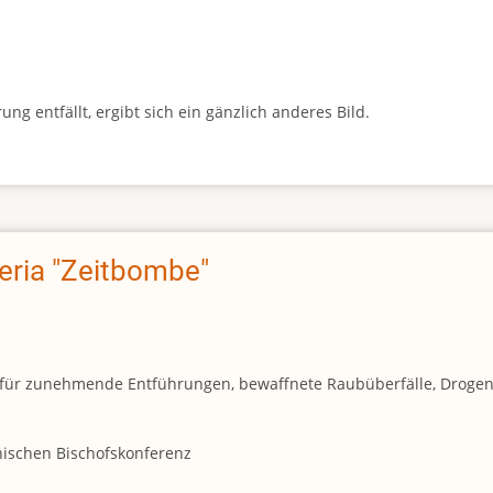
g entfällt, ergibt sich ein gänzlich anderes Bild.
geria "Zeitbombe"
und für zunehmende Entführungen, bewaffnete Raubüberfälle, Droge
anischen Bischofskonferenz