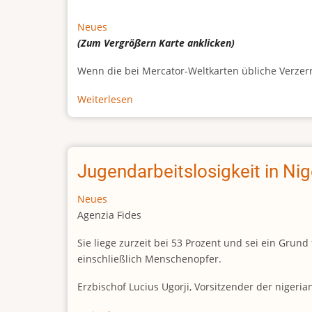
Neues
(Zum Vergrößern
Karte
anklicken)
Wenn die bei Mercator-Weltkarten übliche Verzerrun
Weiterlesen
über
Afrikas
wahre
Größe
Jugendarbeitslosigkeit in Ni
Neues
Agenzia Fides
Sie liege zurzeit bei 53 Prozent und sei ein Gr
einschließlich Menschenopfer.
Erzbischof Lucius Ugorji, Vorsitzender der nigeri