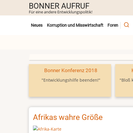
Direkt
BONNER AUFRUF
zum
Für eine andere Entwicklungspolitik!
Inhalt
Untermenü
Neues
Korruption und Misswirtschaft
Foren
Bonner Konferenz 2018
"Entwicklungshilfe beenden!"
"Bloß 
Afrikas wahre Größe