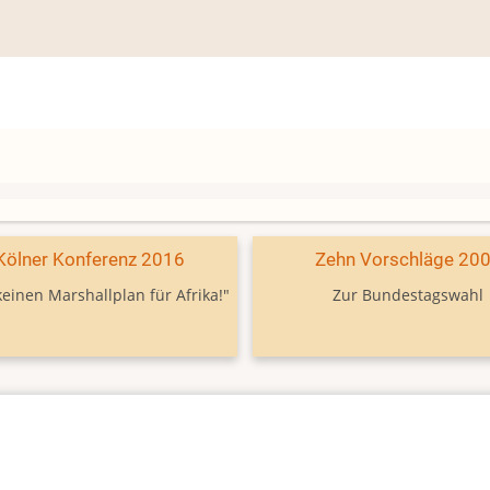
Kölner Konferenz 2016
Zehn Vorschläge 20
keinen Marshallplan für Afrika!"
Zur Bundestagswahl