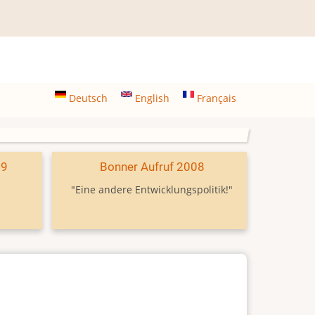
Deutsch
English
Français
09
Bonner Aufruf 2008
"Eine andere Entwicklungspolitik!"